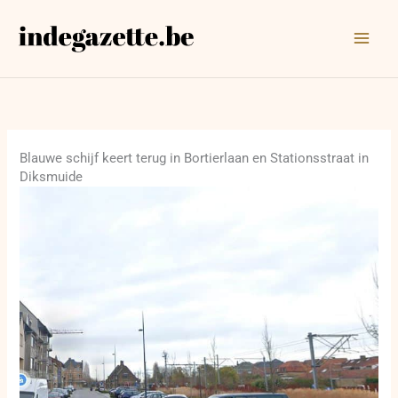
Ga
naar
de
inhoud
Blauwe schijf keert terug in Bortierlaan en Stationsstraat in
Diksmuide