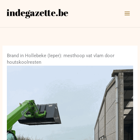
Ga
naar
de
inhoud
Brand in Hollebeke (Ieper): mesthoop vat vlam door
houtskoolresten