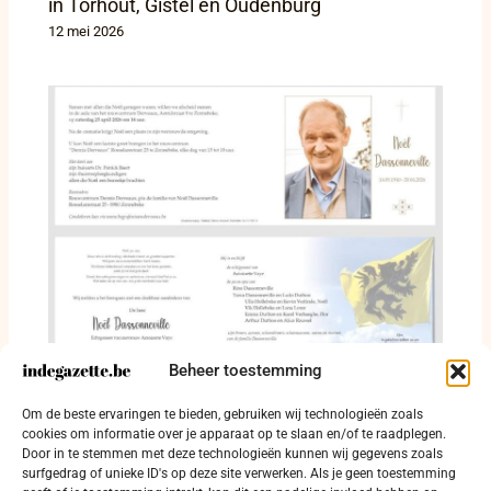
in Torhout, Gistel en Oudenburg
12 mei 2026
Beheer toestemming
Noël Dassonneville neemt afscheid in
Om de beste ervaringen te bieden, gebruiken wij technologieën zoals
Zonnebeke
cookies om informatie over je apparaat op te slaan en/of te raadplegen.
Door in te stemmen met deze technologieën kunnen wij gegevens zoals
25 april 2026
surfgedrag of unieke ID's op deze site verwerken. Als je geen toestemming