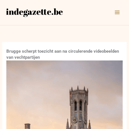
Ga
naar
de
inhoud
Brugge scherpt toezicht aan na circulerende videobeelden
van vechtpartijen