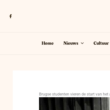
Ga
naar
de
inhoud
Home
Nieuws
Cultuur
Brugse studenten vieren de start van he