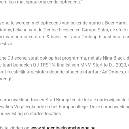
e verrijken met spraakmakende optredens.”
vond te worden met optredens van bekende namen. Boer Harm, d
 Danny, bekend van de Gentse Feesten en Campo Solar, de sfeer 
ix van humor en drum & bass, en Laura Omloop blaast haar carr
estival.
he DJ-scene, staat ook op het programma, net als Nina Black, d
 de taart bundelen DJ TRSTN, finalist van MNM Start to DJ 2020
dt feestelijk afgesloten door de studentenfanfare Ad Omnes, di
rengt.
samenwerking tussen Stad Brugge en de lokale onderwijsinstel
alius Verpleegkunde en het Europacollege. Deze samenwerking 
huisvesting en studeerlocaties.
is te vinden op
www.studentwelcomebrugge.be