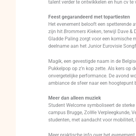
talent verder te ontwikkelen en hun cv t
Feest gegarandeerd met topartiesten
Het evenement belooft een spetterende a
zijn hit
Brommers Kieken
, terwijl Dave &
Gladde Paling zorgt voor een komische m
deelname aan het Junior Eurovisie Songf
Magik, een gevestigde naam in de Belgisc
Pukkelpop op z’n kop zette. Als kers op
onvergetelijke performance. De avond wor
ambiance de sfeer naar een hoogtepunt b
Meer dan alleen muziek
Student Welcome symboliseert de sterke 
campus Brugge, ZoWe Verpleegkunde, Ves
studenten, met aandacht voor mobiliteit, 
Meer praktische info over het evenement 