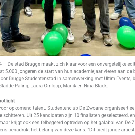
De stad Brugge maakt zich klaar voor een onvergetelijke edi
t 5.000 jongeren de start van hun academiejaar vieren aan de ba
oor Brugge Studentenstad in samenwerking met Ultim Events, b
Gladde Paling, Laura Omloop, Magik en Nina Black.
otlight
e voor opkomend talent. Studentenclub De Zwoane organiseert een
 schitteren. Uit 25 kandidaten zijn 10 finalisten geselecteerd, 
 maar krijgt ook een felbegeerd optreden op het galabal van De
is benadrukt het belang van deze kans: “Dit biedt jonge arties