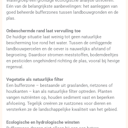
Watergroep een grondige ecologische analyse uitvoeren.
Eén van de belangrijkste aanbevelingen: het aanleggen van
goed beheerde bufferzones tussen landbouwgronden en de
plas.
Onbeschermde rand laat vervuiling toe
De huidige situatie laat weinig tot geen natuurlijke
bescherming toe rond het water. Tussen de omliggende
landbouwpercelen en de oever is nauwelijks afstand of
begroeiing. Daardoor stromen meststoffen, bodemdeeltjes
en pesticiden ongehinderd richting de plas, vooral bij hevige
regenval.
Vegetatie als natuurlijke filter
Een bufferzone – bestaande uit graslanden, rietzones of
houtkanten – kan als natuurlijke filter optreden. Planten
vangen nutriënten op, houden sediment vast en beperken
afvloeiing. Tegelijk creëren ze rustzones voor dieren en
versterken ze de landschappelijke kwaliteit van het gebied.
Ecologische en hydrologische winsten