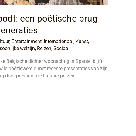
odt: een poëtische brug
generaties
ltuur
,
Entertainment
,
Internationaal
,
Kunst
,
soonlijke welzijn
,
Reizen
,
Sociaal
e Belgische dichter woonachtig in Spanje, blijft
nale poëziewereld met recente presentaties van zijn
 door prestigieuze literaire prijzen.