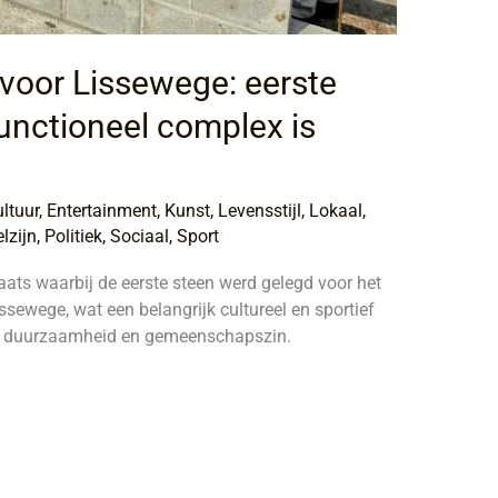
 voor Lissewege: eerste
functioneel complex is
ltuur
,
Entertainment
,
Kunst
,
Levensstijl
,
Lokaal
,
lzijn
,
Politiek
,
Sociaal
,
Sport
ats waarbij de eerste steen werd gelegd voor het
sewege, wat een belangrijk cultureel en sportief
op duurzaamheid en gemeenschapszin.