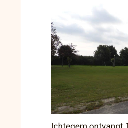
1
miljoen
euro
subsidie
voor
innovatief
Dorpshuis
Ichtegem ontvangt 1