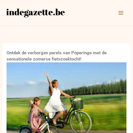
Ga
naar
de
inhoud
Ontdek de verborgen parels van Poperinge met de
sensationele zomerse fietszoektocht!