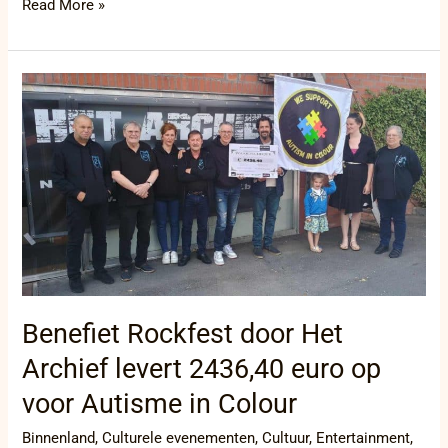
Read More »
Benefiet
Rockfest
door
Het
Archief
levert
2436,40
euro
op
voor
Autisme
in
Benefiet Rockfest door Het
Colour
Archief levert 2436,40 euro op
voor Autisme in Colour
Binnenland
,
Culturele evenementen
,
Cultuur
,
Entertainment
,