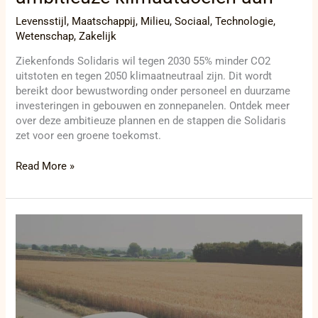
Levensstijl
,
Maatschappij
,
Milieu
,
Sociaal
,
Technologie
,
Wetenschap
,
Zakelijk
Ziekenfonds Solidaris wil tegen 2030 55% minder CO2
uitstoten en tegen 2050 klimaatneutraal zijn. Dit wordt
bereikt door bewustwording onder personeel en duurzame
investeringen in gebouwen en zonnepanelen. Ontdek meer
over deze ambitieuze plannen en de stappen die Solidaris
zet voor een groene toekomst.
Read More »
Spektakel
op
wielen:
Dewa
Rally
2024
zet