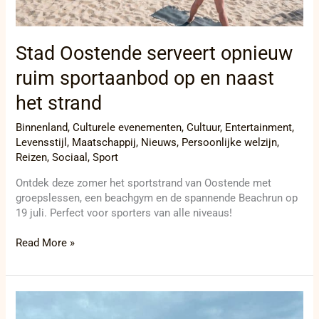
naast
het
strand
Stad Oostende serveert opnieuw
ruim sportaanbod op en naast
het strand
Binnenland
,
Culturele evenementen
,
Cultuur
,
Entertainment
,
Levensstijl
,
Maatschappij
,
Nieuws
,
Persoonlijke welzijn
,
Reizen
,
Sociaal
,
Sport
Ontdek deze zomer het sportstrand van Oostende met
groepslessen, een beachgym en de spannende Beachrun op
19 juli. Perfect voor sporters van alle niveaus!
Read More »
Verassend
spektakel: