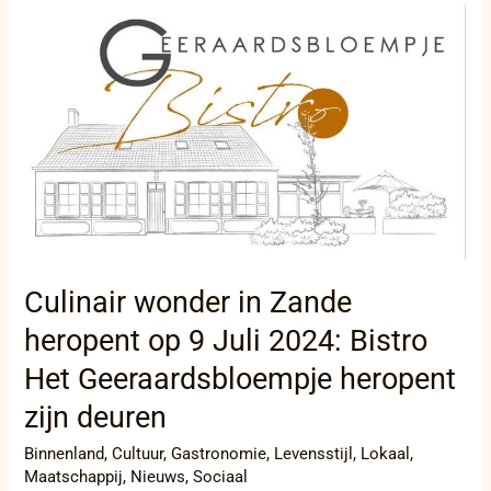
Culinair
wonder
in
Zande
heropent
op
9
Juli
2024:
Bistro
Het
Geeraardsbloempje
heropent
Culinair wonder in Zande
zijn
heropent op 9 Juli 2024: Bistro
deuren
Het Geeraardsbloempje heropent
zijn deuren
Binnenland
,
Cultuur
,
Gastronomie
,
Levensstijl
,
Lokaal
,
Maatschappij
,
Nieuws
,
Sociaal