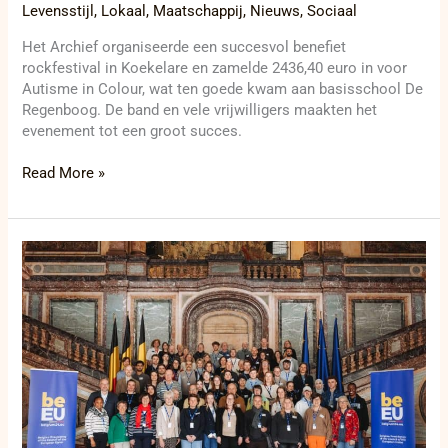
Levensstijl
,
Lokaal
,
Maatschappij
,
Nieuws
,
Sociaal
Het Archief organiseerde een succesvol benefiet
rockfestival in Koekelare en zamelde 2436,40 euro in voor
Autisme in Colour, wat ten goede kwam aan basisschool De
Regenboog. De band en vele vrijwilligers maakten het
evenement tot een groot succes.
Read More »
AI-
burgerpanel
vraagt
aandacht
voor
cruciale
kwesties
in
AI-
beleid