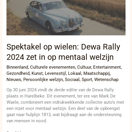
in
op
mentaal
welzijn
Spektakel op wielen: Dewa Rally
2024 zet in op mentaal welzijn
Binnenland
,
Culturele evenementen
,
Cultuur
,
Entertainment
,
Gezondheid
,
Kunst
,
Levensstijl
,
Lokaal
,
Maatschappij
,
Nieuws
,
Persoonlijke welzijn
,
Sociaal
,
Sport
,
Wetenschap
Op 30 juni 2024 vindt de derde editie van de Dewa Rally
plaats in Harelbeke. Dit evenement, ter ere van Mark De
Waele, combineert een indrukwekkende collectie auto’s met
een inzet voor mentaal welzijn. Een deel van de opbrengst
gaat naar hulplijn 1813, wat bijdraagt aan de ondersteuning
van mensen in nood.