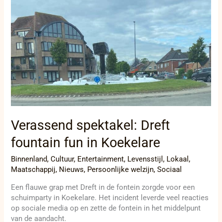
Dreft
fountain
fun
in
Koekelare
Verassend spektakel: Dreft
fountain fun in Koekelare
Binnenland
,
Cultuur
,
Entertainment
,
Levensstijl
,
Lokaal
,
Maatschappij
,
Nieuws
,
Persoonlijke welzijn
,
Sociaal
Een flauwe grap met Dreft in de fontein zorgde voor een
schuimparty in Koekelare. Het incident leverde veel reacties
op sociale media op en zette de fontein in het middelpunt
van de aandacht.