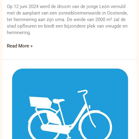
Op 12 juni 2024 werd de droom van de jonge León vervuld
met de aanplant van een zonnebloemenweide in Oostende,
ter herinnering aan zijn oma. De weide van 2000 m² zal de
stad opfleuren en biedt een bijzondere plek van vreugde en
herinnering.
Read More »
E-
bikes
nu
beschikbaar
aan
Station
Oostende