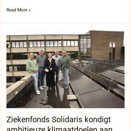
Read More »
Ziekenfonds
Solidaris
kondigt
ambitieuze
klimaatdoelen
aan
Ziekenfonds Solidaris kondigt
ambitieuze klimaatdoelen aan