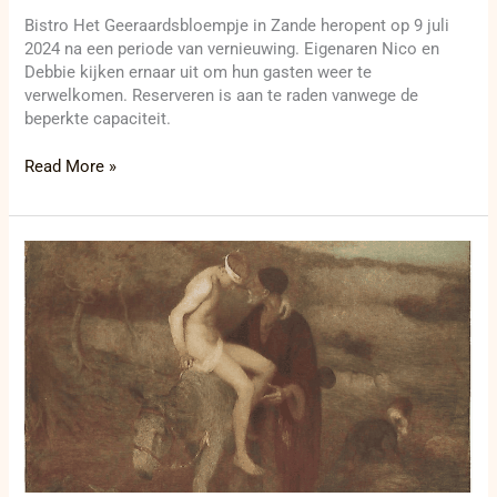
Bistro Het Geeraardsbloempje in Zande heropent op 9 juli
2024 na een periode van vernieuwing. Eigenaren Nico en
Debbie kijken ernaar uit om hun gasten weer te
verwelkomen. Reserveren is aan te raden vanwege de
beperkte capaciteit.
Read More »
Ouderen
winnen
klimaatrechtszaak:
de
impact
op
mensenrechten