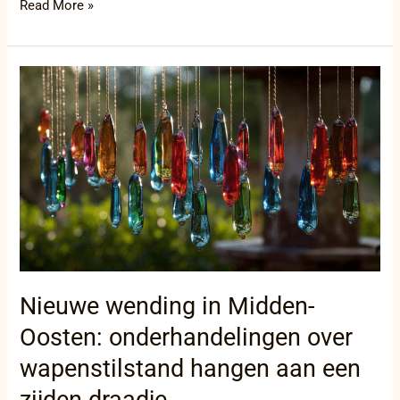
Read More »
Nieuwe
wending
in
Midden-
Oosten:
onderhandelingen
over
wapenstilstand
hangen
aan
een
zijden
draadje
Nieuwe wending in Midden-
Oosten: onderhandelingen over
wapenstilstand hangen aan een