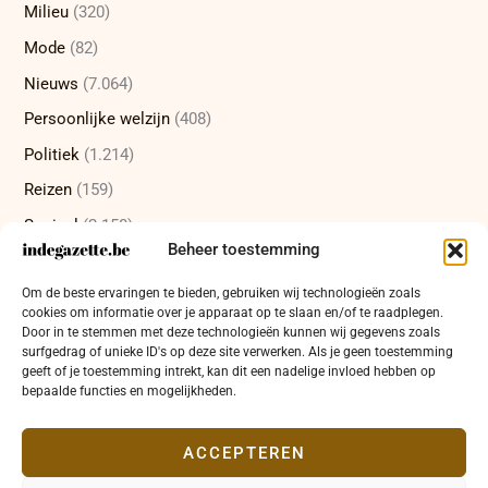
Milieu
(320)
Mode
(82)
Nieuws
(7.064)
Persoonlijke welzijn
(408)
Politiek
(1.214)
Reizen
(159)
Sociaal
(2.158)
Beheer toestemming
Sport
(232)
Om de beste ervaringen te bieden, gebruiken wij technologieën zoals
Technologie
(415)
cookies om informatie over je apparaat op te slaan en/of te raadplegen.
Uncategorized
(12)
Door in te stemmen met deze technologieën kunnen wij gegevens zoals
surfgedrag of unieke ID's op deze site verwerken. Als je geen toestemming
Wetenschap
(472)
geeft of je toestemming intrekt, kan dit een nadelige invloed hebben op
bepaalde functies en mogelijkheden.
Wetenschappelijke ontdekkingen
(335)
Zakelijk
(654)
ACCEPTEREN