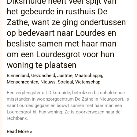
Diksmuide heeft veel spijt van
ging
ondertussen
het gebeurde in rusthuis De
op
Zathe, want ze ging ondertussen
bedevaart
naar
op bedevaart naar Lourdes en
Lourdes
en
besliste samen met haar man
besliste
om een Lourdesgrot voor hun
samen
met
woning te plaatsen
haar
man
Binnenland
,
Gezondheid
,
Justitie
,
Maatschappij
,
om
Mensenrechten
,
Nieuws
,
Sociaal
,
Wetenschap
een
Lourdesgrot
Een verpleegster uit Diksmuide, betrokken bij schokkende
voor
misstanden in woonzorgcentrum De Zathe in Nieuwpoort, is
hun
naar Lourdes gegaan en bouwt samen met haar man een
woning
Lourdesgrot bij hun woning. Ze is doorverwezen naar de
te
rechtbank.
plaatsen
Read More »