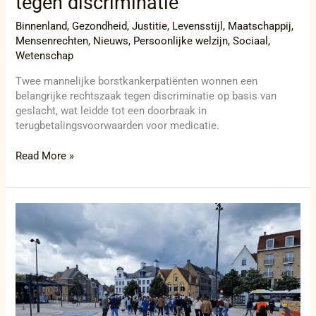
tegen discriminatie
Binnenland
,
Gezondheid
,
Justitie
,
Levensstijl
,
Maatschappij
,
Mensenrechten
,
Nieuws
,
Persoonlijke welzijn
,
Sociaal
,
Wetenschap
Twee mannelijke borstkankerpatiënten wonnen een
belangrijke rechtszaak tegen discriminatie op basis van
geslacht, wat leidde tot een doorbraak in
terugbetalingsvoorwaarden voor medicatie.
Read More »
Bijzondere
Jeugdzorg
slaat
alarm:
Dringende
oproep
om
werkingsmiddelen