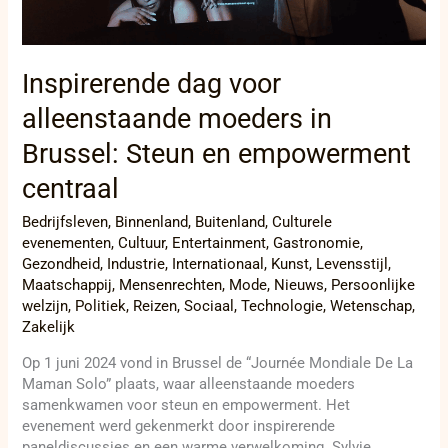
empowerment
centraal
Inspirerende dag voor
alleenstaande moeders in
Brussel: Steun en empowerment
centraal
Bedrijfsleven
,
Binnenland
,
Buitenland
,
Culturele
evenementen
,
Cultuur
,
Entertainment
,
Gastronomie
,
Gezondheid
,
Industrie
,
Internationaal
,
Kunst
,
Levensstijl
,
Maatschappij
,
Mensenrechten
,
Mode
,
Nieuws
,
Persoonlijke
welzijn
,
Politiek
,
Reizen
,
Sociaal
,
Technologie
,
Wetenschap
,
Zakelijk
Op 1 juni 2024 vond in Brussel de “Journée Mondiale De La
Maman Solo” plaats, waar alleenstaande moeders
samenkwamen voor steun en empowerment. Het
evenement werd gekenmerkt door inspirerende
paneldiscussies en een warme verwelkoming. Sylvie