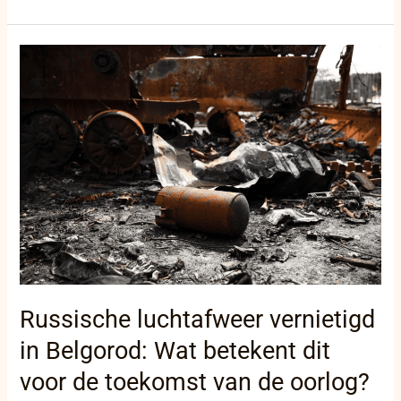
Russische
luchtafweer
vernietigd
in
Belgorod:
Wat
betekent
dit
voor
de
toekomst
van
de
oorlog?
Russische luchtafweer vernietigd
in Belgorod: Wat betekent dit
voor de toekomst van de oorlog?