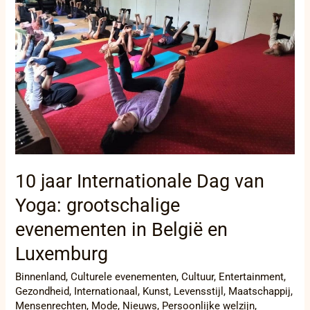
van
Yoga:
grootschalige
evenementen
in
België
en
Luxemburg
10 jaar Internationale Dag van
Yoga: grootschalige
evenementen in België en
Luxemburg
Binnenland
,
Culturele evenementen
,
Cultuur
,
Entertainment
,
Gezondheid
,
Internationaal
,
Kunst
,
Levensstijl
,
Maatschappij
,
Mensenrechten
,
Mode
,
Nieuws
,
Persoonlijke welzijn
,