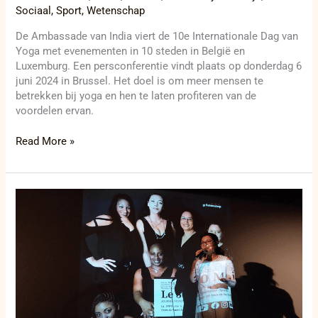
Sociaal
,
Sport
,
Wetenschap
De Ambassade van India viert de 10e Internationale Dag van
Yoga met evenementen in 10 steden in België en
Luxemburg. Een persconferentie vindt plaats op donderdag 6
juni 2024 in Brussel. Het doel is om meer mensen te
betrekken bij yoga en hen te laten profiteren van de
voordelen ervan.
Read More »
Inspirerende
dag
voor
alleenstaande
moeders
in
Brussel:
Steun
en