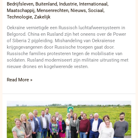
Bedrijfsleven
,
Buitenland
,
Industrie
,
Internationaal
,
Maatschappij
,
Mensenrechten
,
Nieuws
,
Sociaal
,
Technologie
,
Zakelijk
Oekraïne vernietigde een Russisch luchtafweersysteem in
Belgorod. China en Rusland zijn het oneens over de Power
of Siberia 2 pijpleiding. Mishandeling van Oekraïense
krijgsgevangenen door Russische troepen gaat door.
Russische families protesteren tegen de mobilisatie van
soldaten. Rusland moderniseert zijn militaire uitrusting met
nieuwe drones en kogelwerende vesten.
Read More »
Digiscan
viert
eerste
verjaardag
met
grote