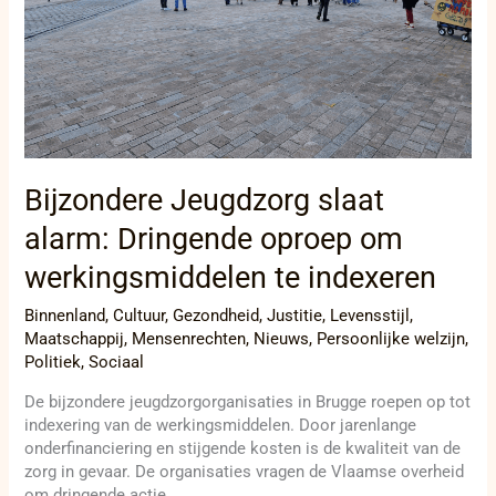
te
indexeren
Bijzondere Jeugdzorg slaat
alarm: Dringende oproep om
werkingsmiddelen te indexeren
Binnenland
,
Cultuur
,
Gezondheid
,
Justitie
,
Levensstijl
,
Maatschappij
,
Mensenrechten
,
Nieuws
,
Persoonlijke welzijn
,
Politiek
,
Sociaal
De bijzondere jeugdzorgorganisaties in Brugge roepen op tot
indexering van de werkingsmiddelen. Door jarenlange
onderfinanciering en stijgende kosten is de kwaliteit van de
zorg in gevaar. De organisaties vragen de Vlaamse overheid
om dringende actie.