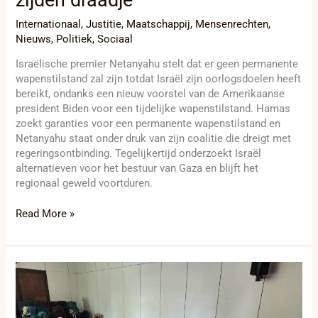
zijden draadje
Internationaal
,
Justitie
,
Maatschappij
,
Mensenrechten
,
Nieuws
,
Politiek
,
Sociaal
Israëlische premier Netanyahu stelt dat er geen permanente
wapenstilstand zal zijn totdat Israël zijn oorlogsdoelen heeft
bereikt, ondanks een nieuw voorstel van de Amerikaanse
president Biden voor een tijdelijke wapenstilstand. Hamas
zoekt garanties voor een permanente wapenstilstand en
Netanyahu staat onder druk van zijn coalitie die dreigt met
regeringsontbinding. Tegelijkertijd onderzoekt Israël
alternatieven voor het bestuur van Gaza en blijft het
regionaal geweld voortduren.
Read More »
10
jaar
Internationale
Dag