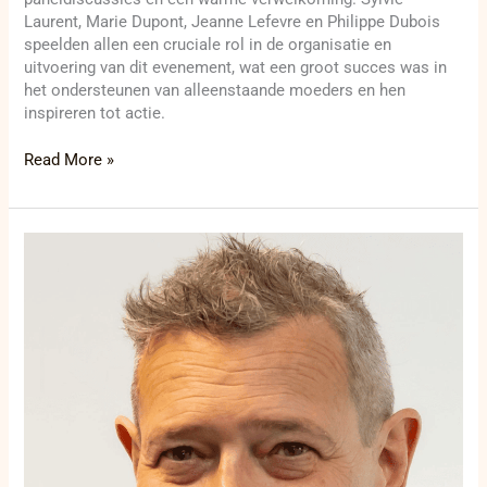
Laurent, Marie Dupont, Jeanne Lefevre en Philippe Dubois
speelden allen een cruciale rol in de organisatie en
uitvoering van dit evenement, wat een groot succes was in
het ondersteunen van alleenstaande moeders en hen
inspireren tot actie.
Read More »
Senne
Pottie
op
8e
plaats
voor
Europees
Parlement
voor
de
partij