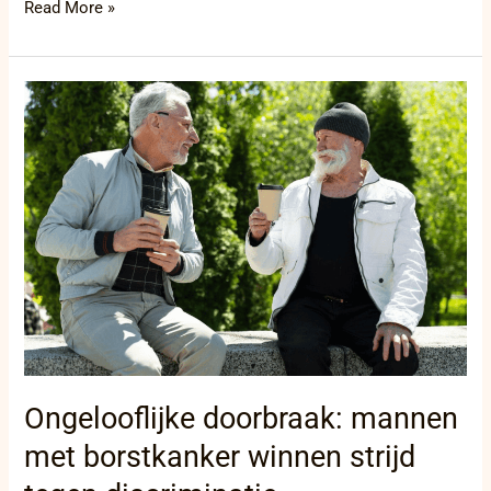
Read More »
Ongelooflijke
doorbraak:
mannen
met
borstkanker
winnen
strijd
tegen
discriminatie
Ongelooflijke doorbraak: mannen
met borstkanker winnen strijd