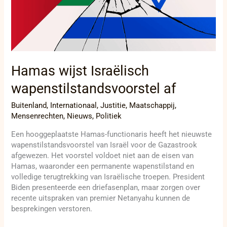
Hamas wijst Israëlisch
wapenstilstandsvoorstel af
Buitenland
,
Internationaal
,
Justitie
,
Maatschappij
,
Mensenrechten
,
Nieuws
,
Politiek
Een hooggeplaatste Hamas-functionaris heeft het nieuwste
wapenstilstandsvoorstel van Israël voor de Gazastrook
afgewezen. Het voorstel voldoet niet aan de eisen van
Hamas, waaronder een permanente wapenstilstand en
volledige terugtrekking van Israëlische troepen. President
Biden presenteerde een driefasenplan, maar zorgen over
recente uitspraken van premier Netanyahu kunnen de
besprekingen verstoren.