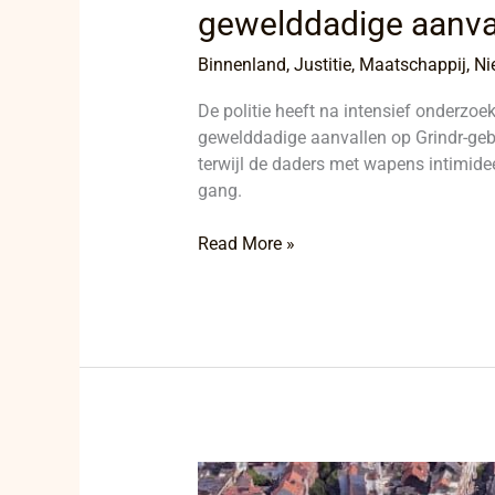
gewelddadige aanval
Binnenland
,
Justitie
,
Maatschappij
,
Ni
De politie heeft na intensief onderz
gewelddadige aanvallen op Grindr-gebr
terwijl de daders met wapens intimide
gang.
Read More »
Verdachte