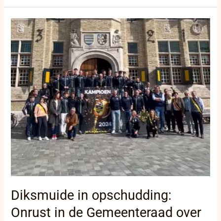
Diksmuide
in
opschudding:
Onrust
in
de
Gemeenteraad
over
uitsluiting
oppositie
bij
evenementen!
Diksmuide in opschudding:
Onrust in de Gemeenteraad over