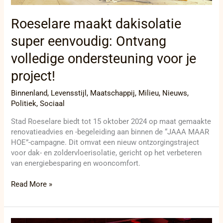
voor
je
Roeselare maakt dakisolatie
project!
super eenvoudig: Ontvang
volledige ondersteuning voor je
project!
Binnenland
,
Levensstijl
,
Maatschappij
,
Milieu
,
Nieuws
,
Politiek
,
Sociaal
Stad Roeselare biedt tot 15 oktober 2024 op maat gemaakte
renovatieadvies en -begeleiding aan binnen de “JAAA MAAR
HOE”-campagne. Dit omvat een nieuw ontzorgingstraject
voor dak- en zoldervloerisolatie, gericht op het verbeteren
van energiebesparing en wooncomfort.
Read More »
Muzieksensatie