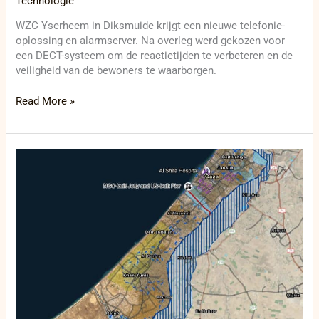
Technologie
WZC Yserheem in Diksmuide krijgt een nieuwe telefonie-
oplossing en alarmserver. Na overleg werd gekozen voor
een DECT-systeem om de reactietijden te verbeteren en de
veiligheid van de bewoners te waarborgen.
Read More »
Gaza
crisis:
IdF
ontdekt
wapenarsenaal
en
Hamas
claimt
valse
overwinningen