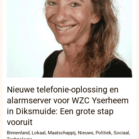
Yserheem
in
Diksmuide:
Een
grote
stap
vooruit
Nieuwe telefonie-oplossing en
alarmserver voor WZC Yserheem
in Diksmuide: Een grote stap
vooruit
Binnenland
,
Lokaal
,
Maatschappij
,
Nieuws
,
Politiek
,
Sociaal
,