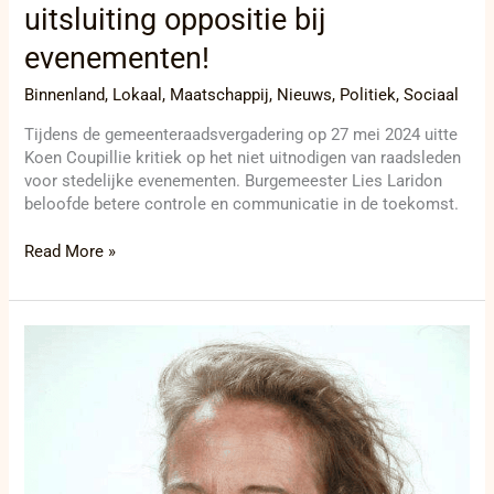
uitsluiting oppositie bij
evenementen!
Binnenland
,
Lokaal
,
Maatschappij
,
Nieuws
,
Politiek
,
Sociaal
Tijdens de gemeenteraadsvergadering op 27 mei 2024 uitte
Koen Coupillie kritiek op het niet uitnodigen van raadsleden
voor stedelijke evenementen. Burgemeester Lies Laridon
beloofde betere controle en communicatie in de toekomst.
Read More »
Nieuwe
telefonie-
oplossing
en
alarmserver
voor
WZC