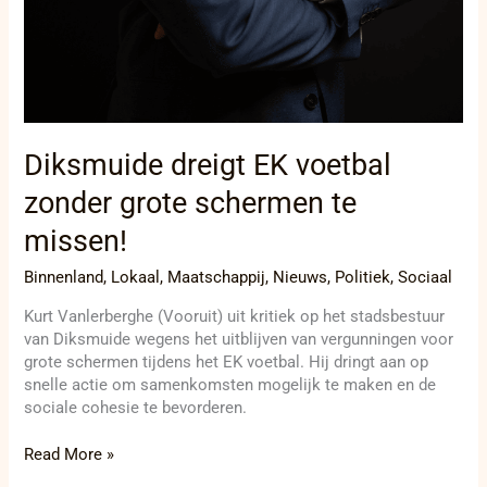
Diksmuide dreigt EK voetbal
zonder grote schermen te
missen!
Binnenland
,
Lokaal
,
Maatschappij
,
Nieuws
,
Politiek
,
Sociaal
Kurt Vanlerberghe (Vooruit) uit kritiek op het stadsbestuur
van Diksmuide wegens het uitblijven van vergunningen voor
grote schermen tijdens het EK voetbal. Hij dringt aan op
snelle actie om samenkomsten mogelijk te maken en de
sociale cohesie te bevorderen.
Read More »