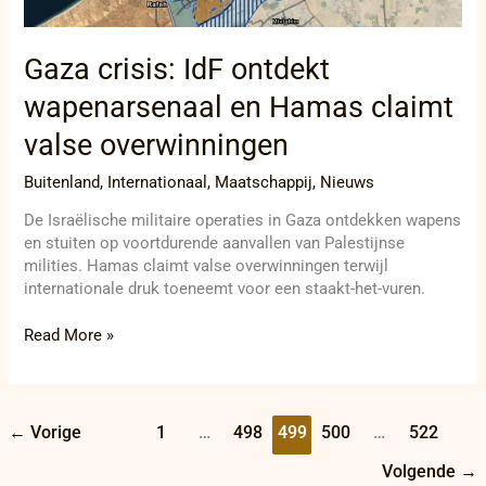
Gaza crisis: IdF ontdekt
wapenarsenaal en Hamas claimt
valse overwinningen
Buitenland
,
Internationaal
,
Maatschappij
,
Nieuws
De Israëlische militaire operaties in Gaza ontdekken wapens
en stuiten op voortdurende aanvallen van Palestijnse
milities. Hamas claimt valse overwinningen terwijl
internationale druk toeneemt voor een staakt-het-vuren.
Read More »
←
Vorige
1
…
498
499
500
…
522
Volgende
→