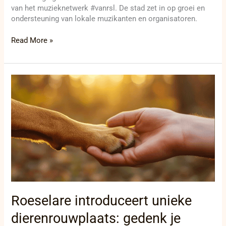
van het muzieknetwerk #vanrsl. De stad zet in op groei en
ondersteuning van lokale muzikanten en organisatoren.
Read More »
Roeselare
introduceert
unieke
dierenrouwplaats:
gedenk
je
geliefde
huisdier
met
een
herdenkingsplaatje!
Roeselare introduceert unieke
dierenrouwplaats: gedenk je