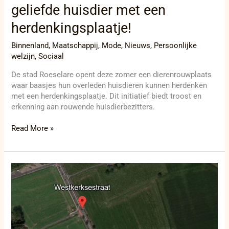
geliefde huisdier met een
herdenkingsplaatje!
Binnenland
,
Maatschappij
,
Mode
,
Nieuws
,
Persoonlijke
welzijn
,
Sociaal
De stad Roeselare opent deze zomer een dierenrouwplaats
waar baasjes hun overleden huisdieren kunnen herdenken
met een herdenkingsplaatje. Dit initiatief biedt troost en
erkenning aan rouwende huisdierbezitters.
Read More »
Kettingbotsing
in
Oudenburg:
drie
auto’s
betrokken!