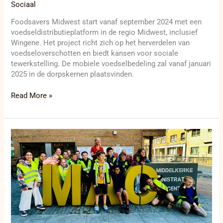
Sociaal
Foodsavers Midwest start vanaf september 2024 met een
voedseldistributieplatform in de regio Midwest, inclusief
Wingene. Het project richt zich op het herverdelen van
voedseloverschotten en biedt kansen voor sociale
tewerkstelling. De mobiele voedselbedeling zal vanaf januari
2025 in de dorpskernen plaatsvinden.
Read More »
Westendse
schoolkinderen
worden
voor
een
dag
burgemeester
in
Middelkerke