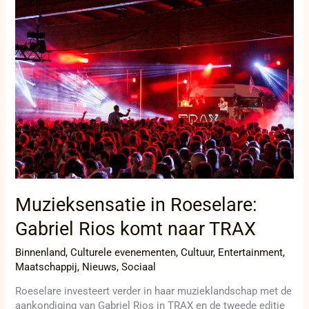
in
Roeselare:
Gabriel
Rios
komt
naar
TRAX
Muzieksensatie in Roeselare:
Gabriel Rios komt naar TRAX
Binnenland
,
Culturele evenementen
,
Cultuur
,
Entertainment
,
Maatschappij
,
Nieuws
,
Sociaal
Roeselare investeert verder in haar muzieklandschap met de
aankondiging van Gabriel Rios in TRAX en de tweede editie