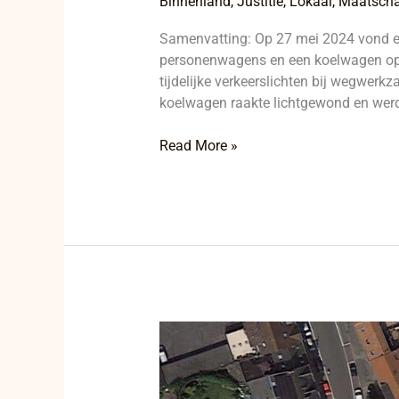
Binnenland
,
Justitie
,
Lokaal
,
Maatscha
Samenvatting: Op 27 mei 2024 vond ee
personenwagens en een koelwagen op d
tijdelijke verkeerslichten bij wegwerk
koelwagen raakte lichtgewond en werd
Read More »
Mysterie
op
het
Marktplein: