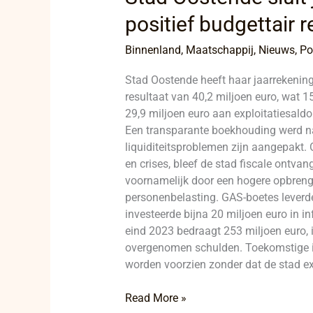
positief budgettair r
Binnenland
,
Maatschappij
,
Nieuws
,
Po
Stad Oostende heeft haar jaarrekening
resultaat van 40,2 miljoen euro, wat 1
29,9 miljoen euro aan exploitatiesaldo
Een transparante boekhouding werd na
liquiditeitsproblemen zijn aangepakt. O
en crises, bleef de stad fiscale ontva
voornamelijk door een hogere opbreng
personenbelasting. GAS-boetes leverd
investeerde bijna 20 miljoen euro in in
eind 2023 bedraagt 253 miljoen euro, i
overgenomen schulden. Toekomstige in
worden voorzien zonder dat de stad ext
Read More »