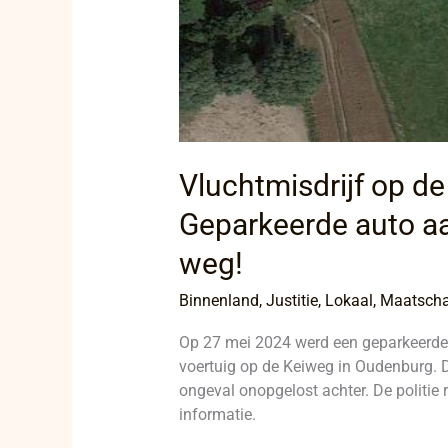
vlucht
weg!
Vluchtmisdrijf op d
Geparkeerde auto a
weg!
Binnenland
,
Justitie
,
Lokaal
,
Maatscha
Op 27 mei 2024 werd een geparkeerd
voertuig op de Keiweg in Oudenburg. De
ongeval onopgelost achter. De politie
informatie.