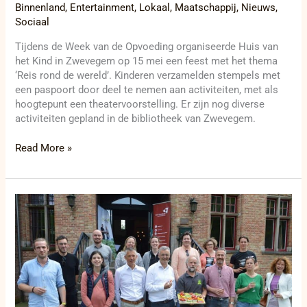
Binnenland
,
Entertainment
,
Lokaal
,
Maatschappij
,
Nieuws
,
Sociaal
Tijdens de Week van de Opvoeding organiseerde Huis van
het Kind in Zwevegem op 15 mei een feest met het thema
‘Reis rond de wereld’. Kinderen verzamelden stempels met
een paspoort door deel te nemen aan activiteiten, met als
hoogtepunt een theatervoorstelling. Er zijn nog diverse
activiteiten gepland in de bibliotheek van Zwevegem.
Read More »
Ontdek
de
korte
keten
in
West-
Vlaanderen:
Week