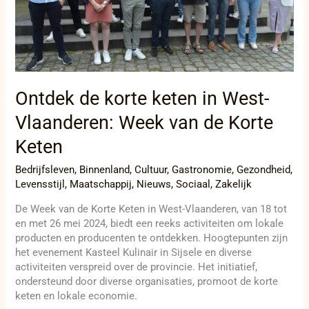
van
de
Korte
Keten
Ontdek de korte keten in West-
Vlaanderen: Week van de Korte
Keten
Bedrijfsleven
,
Binnenland
,
Cultuur
,
Gastronomie
,
Gezondheid
,
Levensstijl
,
Maatschappij
,
Nieuws
,
Sociaal
,
Zakelijk
De Week van de Korte Keten in West-Vlaanderen, van 18 tot
en met 26 mei 2024, biedt een reeks activiteiten om lokale
producten en producenten te ontdekken. Hoogtepunten zijn
het evenement Kasteel Kulinair in Sijsele en diverse
activiteiten verspreid over de provincie. Het initiatief,
ondersteund door diverse organisaties, promoot de korte
keten en lokale economie.