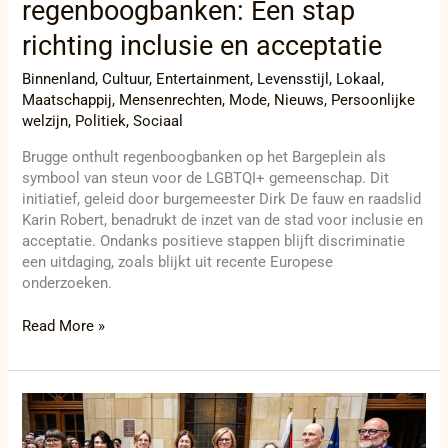
regenboogbanken: Een stap
richting inclusie en acceptatie
Binnenland
,
Cultuur
,
Entertainment
,
Levensstijl
,
Lokaal
,
Maatschappij
,
Mensenrechten
,
Mode
,
Nieuws
,
Persoonlijke
welzijn
,
Politiek
,
Sociaal
Brugge onthult regenboogbanken op het Bargeplein als
symbool van steun voor de LGBTQI+ gemeenschap. Dit
initiatief, geleid door burgemeester Dirk De fauw en raadslid
Karin Robert, benadrukt de inzet van de stad voor inclusie en
acceptatie. Ondanks positieve stappen blijft discriminatie
een uitdaging, zoals blijkt uit recente Europese
onderzoeken.
Read More »
EU-
bijeenkomst
over