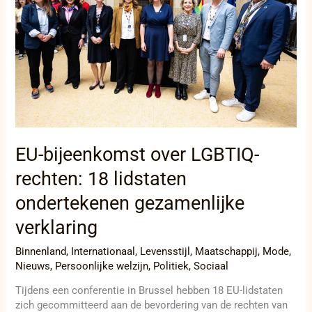
LGBTIQ-
rechten:
18
lidstaten
ondertekenen
gezamenlijke
verklaring
EU-bijeenkomst over LGBTIQ-
rechten: 18 lidstaten
ondertekenen gezamenlijke
verklaring
Binnenland
,
Internationaal
,
Levensstijl
,
Maatschappij
,
Mode
,
Nieuws
,
Persoonlijke welzijn
,
Politiek
,
Sociaal
Tijdens een conferentie in Brussel hebben 18 EU-lidstaten
zich gecommitteerd aan de bevordering van de rechten van