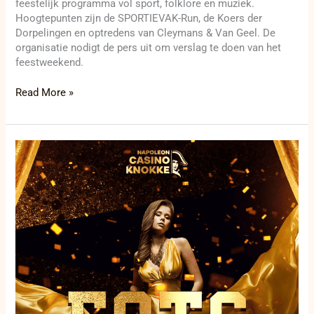
feestelijk programma vol sport, folklore en muziek.
Hoogtepunten zijn de SPORTIEVAK-Run, de Koers der
Dorpelingen en optredens van Cleymans & Van Geel. De
organisatie nodigt de pers uit om verslag te doen van het
feestweekend.
Read More »
Spectaculaire
EOTS
End
of
the
Season:
Kampioenen
geëerd
in
Knokke