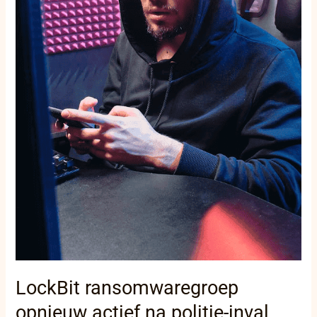
LockBit ransomwaregroep
opnieuw actief na politie-inval