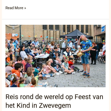
Read More »
Reis
rond
de
wereld
op
Feest
van
het
Kind
in
Zwevegem
Reis rond de wereld op Feest van
het Kind in Zwevegem