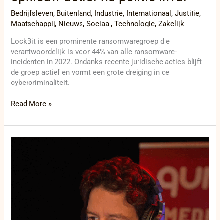
Bedrijfsleven
,
Buitenland
,
Industrie
,
Internationaal
,
Justitie
,
Maatschappij
,
Nieuws
,
Sociaal
,
Technologie
,
Zakelijk
LockBit is een prominente ransomwaregroep die
verantwoordelijk is voor 44% van alle ransomware-
incidenten in 2022. Ondanks recente juridische acties blijft
de groep actief en vormt een grote dreiging in de
cybercriminaliteit.
Read More »
Wervelend
feestweekend
in
Bellegem:
Sport,
folklore
en
muziek