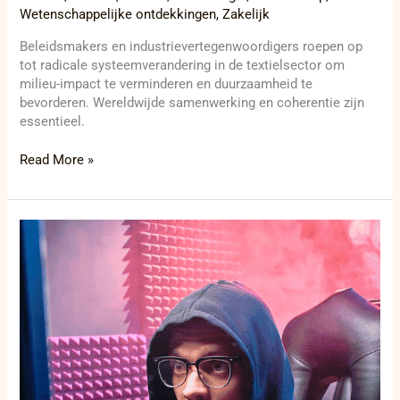
Wetenschappelijke ontdekkingen
,
Zakelijk
Beleidsmakers en industrievertegenwoordigers roepen op
tot radicale systeemverandering in de textielsector om
milieu-impact te verminderen en duurzaamheid te
bevorderen. Wereldwijde samenwerking en coherentie zijn
essentieel.
Read More »
LockBit
ransomwaregroep
opnieuw
actief
na
politie-
inval