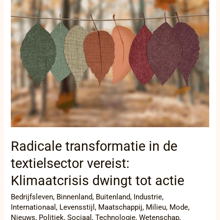
transformatie
in
de
textielsector
vereist:
Klimaatcrisis
dwingt
tot
actie
Radicale transformatie in de
textielsector vereist:
Klimaatcrisis dwingt tot actie
Bedrijfsleven
,
Binnenland
,
Buitenland
,
Industrie
,
Internationaal
,
Levensstijl
,
Maatschappij
,
Milieu
,
Mode
,
Nieuws
,
Politiek
,
Sociaal
,
Technologie
,
Wetenschap
,