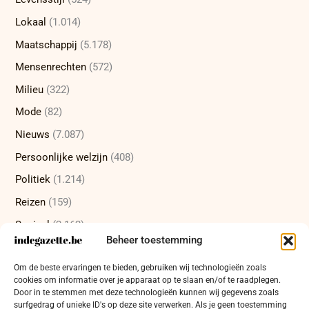
Lokaal
(1.014)
Maatschappij
(5.178)
Mensenrechten
(572)
Milieu
(322)
Mode
(82)
Nieuws
(7.087)
Persoonlijke welzijn
(408)
Politiek
(1.214)
Reizen
(159)
Sociaal
(2.162)
Beheer toestemming
Sport
(232)
Om de beste ervaringen te bieden, gebruiken wij technologieën zoals
Technologie
(415)
cookies om informatie over je apparaat op te slaan en/of te raadplegen.
Uncategorized
(12)
Door in te stemmen met deze technologieën kunnen wij gegevens zoals
surfgedrag of unieke ID's op deze site verwerken. Als je geen toestemming