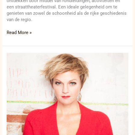
ontdekken door middel van rondleidingen, activiteiten en
een straattheaterfestival. Een ideale gelegenheid om te
genieten van zowel de schoonheid als de rijke geschiedenis
van de regio.
Read More »
Barbara
Dex
brengt
nieuwe
klanken
naar
Bekegem
Intiem