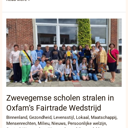
Zwevegemse
scholen
stralen
in
Oxfam’s
Fairtrade
Wedstrijd
Zwevegemse scholen stralen in
Oxfam’s Fairtrade Wedstrijd
Binnenland
,
Gezondheid
,
Levensstijl
,
Lokaal
,
Maatschappij
,
Mensenrechten
,
Milieu
,
Nieuws
,
Persoonlijke welzijn
,