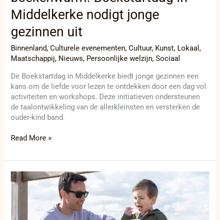
Middelkerke nodigt jonge
gezinnen uit
Binnenland
,
Culturele evenementen
,
Cultuur
,
Kunst
,
Lokaal
,
Maatschappij
,
Nieuws
,
Persoonlijke welzijn
,
Sociaal
De Boekstartdag in Middelkerke biedt jonge gezinnen een
kans om de liefde voor lezen te ontdekken door een dag vol
activiteiten en workshops. Deze initiatieven ondersteunen
de taalontwikkeling van de allerkleinsten en versterken de
ouder-kind band.
Read More »
Ontdek
Roeselare
per
fiets
en