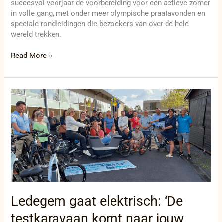
succesvol voorjaar de voorbereiding voor een actieve zomer
in volle gang, met onder meer olympische praatavonden en
speciale rondleidingen die bezoekers van over de hele
wereld trekken.
Read More »
Ledegem
gaat
elektrisch:
‘De
testkaravaan
komt
naar
jouw
gemeente!’
Ledegem gaat elektrisch: ‘De
testkaravaan komt naar jouw