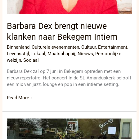
Barbara Dex brengt nieuwe
klanken naar Bekegem Intiem
Binnenland
,
Culturele evenementen
,
Cultuur
,
Entertainment
,
Levensstijl
,
Lokaal
,
Maatschappij
,
Nieuws
,
Persoonlijke
welzijn
,
Sociaal
Barbara Dex zal op 7 juni in Bekegem optreden met een
nieuw repertoire. Het concert in de St. Amanduskerk belooft
een mix van jazz, lounge en pop in een intieme setting.
Read More »
Maak
van
je