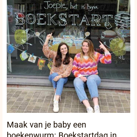
baby
een
boekenwurm:
Boekstartdag
in
Middelkerke
nodigt
jonge
gezinnen
uit
Maak van je baby een
boekenwurm: Boekstartdag in