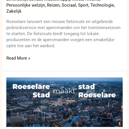
Persoonlijke welzijn
,
Reizen
,
Sociaal
,
Sport
,
Technologie
,
Zakelijk
Roeselare lanceert een nieuwe fietsroute en uitgebreide
picknickservice met aperomanden om het toeristenseizoen
te starten. De fietsroute biedt toegang tot lokale
producenten en de aperomanden voegen een smakelijke
optie toe aan het aanbod.
Read More »
Roeselare
in
transformatie:
een
blik
op
de
toekomst
van