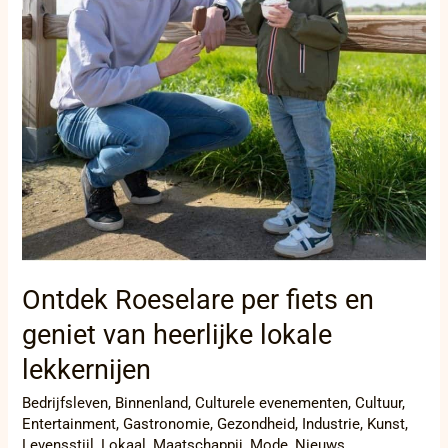
geniet
van
heerlijke
lokale
lekkernijen
Ontdek Roeselare per fiets en
geniet van heerlijke lokale
lekkernijen
Bedrijfsleven
,
Binnenland
,
Culturele evenementen
,
Cultuur
,
Entertainment
,
Gastronomie
,
Gezondheid
,
Industrie
,
Kunst
,
Levensstijl
,
Lokaal
,
Maatschappij
,
Mode
,
Nieuws
,