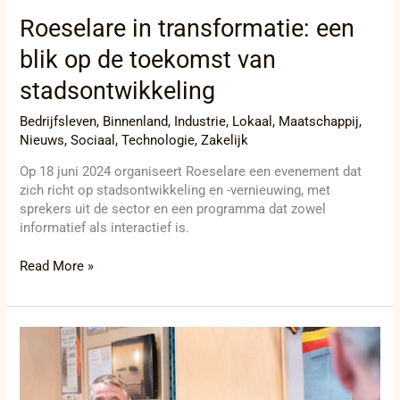
stadsontwikkeling
Roeselare in transformatie: een
blik op de toekomst van
stadsontwikkeling
Bedrijfsleven
,
Binnenland
,
Industrie
,
Lokaal
,
Maatschappij
,
Nieuws
,
Sociaal
,
Technologie
,
Zakelijk
Op 18 juni 2024 organiseert Roeselare een evenement dat
zich richt op stadsontwikkeling en -vernieuwing, met
sprekers uit de sector en een programma dat zowel
informatief als interactief is.
Read More »
KOERS-
museum
ziet
bezoekersaantallen