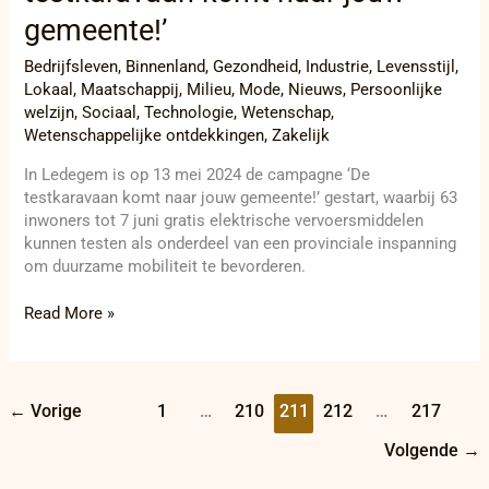
gemeente!’
Bedrijfsleven
,
Binnenland
,
Gezondheid
,
Industrie
,
Levensstijl
,
Lokaal
,
Maatschappij
,
Milieu
,
Mode
,
Nieuws
,
Persoonlijke
welzijn
,
Sociaal
,
Technologie
,
Wetenschap
,
Wetenschappelijke ontdekkingen
,
Zakelijk
In Ledegem is op 13 mei 2024 de campagne ‘De
testkaravaan komt naar jouw gemeente!’ gestart, waarbij 63
inwoners tot 7 juni gratis elektrische vervoersmiddelen
kunnen testen als onderdeel van een provinciale inspanning
om duurzame mobiliteit te bevorderen.
Read More »
←
Vorige
1
…
210
211
212
…
217
Volgende
→