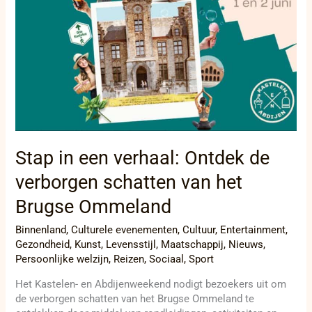
Ontdek
de
verborgen
schatten
van
het
Brugse
Ommeland
Stap in een verhaal: Ontdek de
verborgen schatten van het
Brugse Ommeland
Binnenland
,
Culturele evenementen
,
Cultuur
,
Entertainment
,
Gezondheid
,
Kunst
,
Levensstijl
,
Maatschappij
,
Nieuws
,
Persoonlijke welzijn
,
Reizen
,
Sociaal
,
Sport
Het Kastelen- en Abdijenweekend nodigt bezoekers uit om
de verborgen schatten van het Brugse Ommeland te