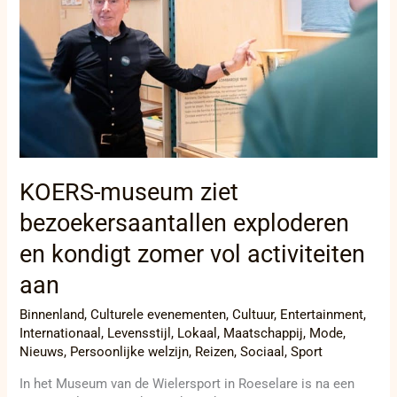
exploderen
en
kondigt
zomer
vol
activiteiten
aan
KOERS-museum ziet
bezoekersaantallen exploderen
en kondigt zomer vol activiteiten
aan
Binnenland
,
Culturele evenementen
,
Cultuur
,
Entertainment
,
Internationaal
,
Levensstijl
,
Lokaal
,
Maatschappij
,
Mode
,
Nieuws
,
Persoonlijke welzijn
,
Reizen
,
Sociaal
,
Sport
In het Museum van de Wielersport in Roeselare is na een