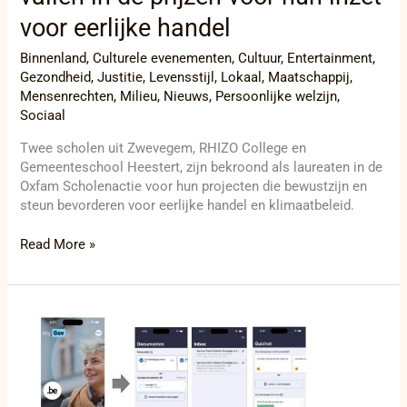
voor eerlijke handel
Binnenland
,
Culturele evenementen
,
Cultuur
,
Entertainment
,
Gezondheid
,
Justitie
,
Levensstijl
,
Lokaal
,
Maatschappij
,
Mensenrechten
,
Milieu
,
Nieuws
,
Persoonlijke welzijn
,
Sociaal
Twee scholen uit Zwevegem, RHIZO College en
Gemeenteschool Heestert, zijn bekroond als laureaten in de
Oxfam Scholenactie voor hun projecten die bewustzijn en
steun bevorderen voor eerlijke handel en klimaatbeleid.
Read More »
MyGov.be:
België
lanceert
innovatieve
digitale