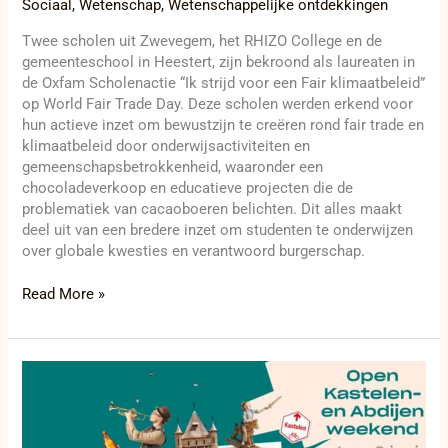
Sociaal
,
Wetenschap
,
Wetenschappelijke ontdekkingen
Twee scholen uit Zwevegem, het RHIZO College en de
gemeenteschool in Heestert, zijn bekroond als laureaten in
de Oxfam Scholenactie “Ik strijd voor een Fair klimaatbeleid”
op World Fair Trade Day. Deze scholen werden erkend voor
hun actieve inzet om bewustzijn te creëren rond fair trade en
klimaatbeleid door onderwijsactiviteiten en
gemeenschapsbetrokkenheid, waaronder een
chocoladeverkoop en educatieve projecten die de
problematiek van cacaoboeren belichten. Dit alles maakt
deel uit van een bredere inzet om studenten te onderwijzen
over globale kwesties en verantwoord burgerschap.
Read More »
Stap
in
een
verhaal: