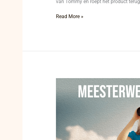
van Tommy en roept het product terug 
Read More »
Unieke
meesterwerken:
57
kunstschatten
aan
de
kust