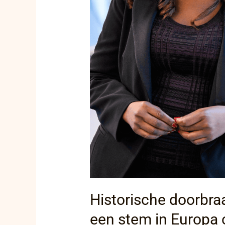
van
Assita
Kanko
Historische doorbraak
een stem in Europa 