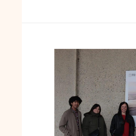
Athos
Burez
betovert
Oostende
met
expo
SUPER
NATURAL
in
aanloop
naar
Filmfestival