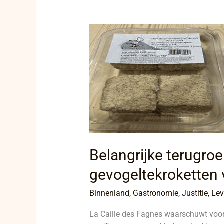
Belangrijke
terugroepactie:
Allergenen
in
gevogeltekroketten
van
Tommy
Belangrijke terugroe
gevogeltekroketten
Binnenland
,
Gastronomie
,
Justitie
,
Lev
La Caille des Fagnes waarschuwt voor 