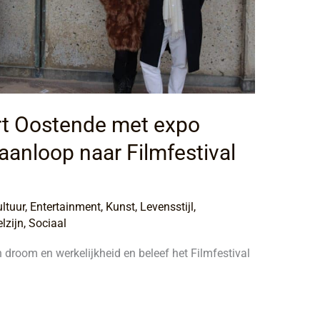
rt Oostende met expo
anloop naar Filmfestival
ltuur
,
Entertainment
,
Kunst
,
Levensstijl
,
lzijn
,
Sociaal
 droom en werkelijkheid en beleef het Filmfestival