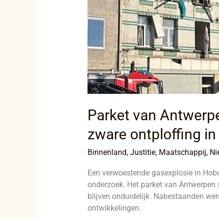
Hoboken
Parket van Antwerpe
zware ontploffing i
Binnenland
,
Justitie
,
Maatschappij
,
Ni
Een verwoestende gasexplosie in Hobok
onderzoek. Het parket van Antwerpen s
blijven onduidelijk. Nabestaanden we
ontwikkelingen.