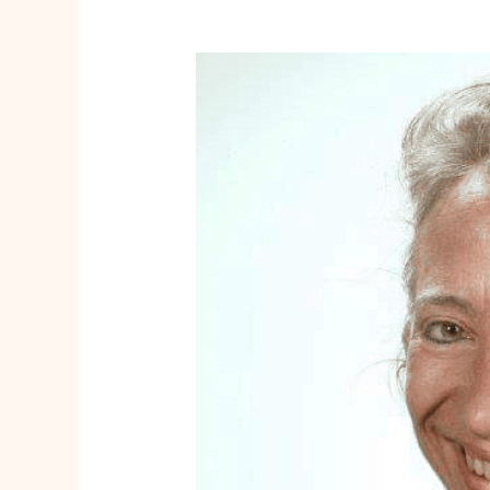
Katleen
Winne
pleit
voor
mobiele
digibanken:
digitale
inclusie
dichter
bij
inwoners
gebracht