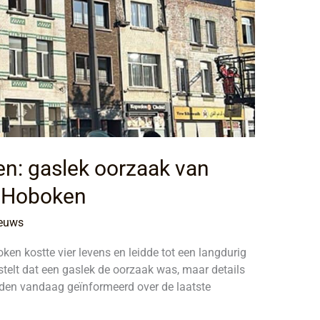
n: gaslek oorzaak van
n Hoboken
euws
en kostte vier levens en leidde tot een langdurig
telt dat een gaslek de oorzaak was, maar details
rden vandaag geïnformeerd over de laatste