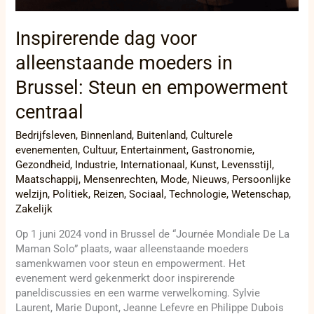
centraal
Inspirerende dag voor
alleenstaande moeders in
Brussel: Steun en empowerment
centraal
Bedrijfsleven
,
Binnenland
,
Buitenland
,
Culturele
evenementen
,
Cultuur
,
Entertainment
,
Gastronomie
,
Gezondheid
,
Industrie
,
Internationaal
,
Kunst
,
Levensstijl
,
Maatschappij
,
Mensenrechten
,
Mode
,
Nieuws
,
Persoonlijke
welzijn
,
Politiek
,
Reizen
,
Sociaal
,
Technologie
,
Wetenschap
,
Zakelijk
Op 1 juni 2024 vond in Brussel de “Journée Mondiale De La
Maman Solo” plaats, waar alleenstaande moeders
samenkwamen voor steun en empowerment. Het
evenement werd gekenmerkt door inspirerende
paneldiscussies en een warme verwelkoming. Sylvie
Laurent, Marie Dupont, Jeanne Lefevre en Philippe Dubois