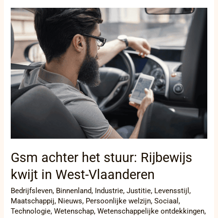
Gsm
achter
het
stuur:
Rijbewijs
kwijt
in
West-
Vlaanderen
Gsm achter het stuur: Rijbewijs
kwijt in West-Vlaanderen
Bedrijfsleven
,
Binnenland
,
Industrie
,
Justitie
,
Levensstijl
,
Maatschappij
,
Nieuws
,
Persoonlijke welzijn
,
Sociaal
,
Technologie
,
Wetenschap
,
Wetenschappelijke ontdekkingen
,