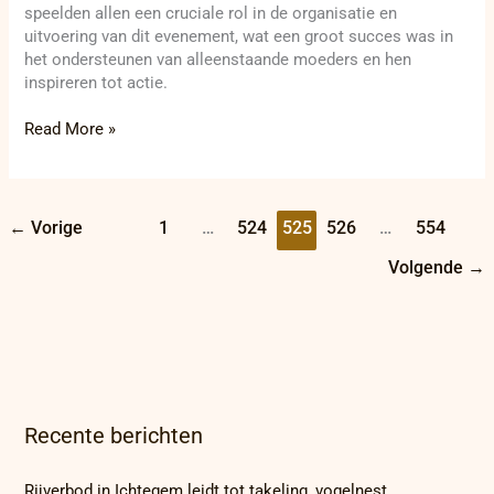
speelden allen een cruciale rol in de organisatie en
uitvoering van dit evenement, wat een groot succes was in
het ondersteunen van alleenstaande moeders en hen
inspireren tot actie.
Read More »
←
Vorige
1
…
524
525
526
…
554
Volgende
→
Recente berichten
Rijverbod in Ichtegem leidt tot takeling, vogelnest