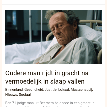
Oudere
man
rijdt
in
gracht
na
vermoedelijk
in
slaap
vallen
Oudere man rijdt in gracht na
vermoedelijk in slaap vallen
Binnenland
,
Gezondheid
,
Justitie
,
Lokaal
,
Maatschappij
,
Nieuws
,
Sociaal
Een 71-jarige man uit Beernem belandde in een gracht in