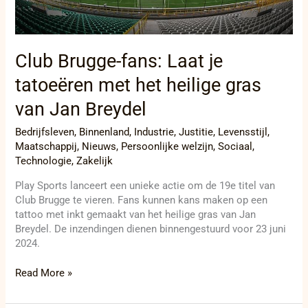
het
heilige
gras
van
Club Brugge-fans: Laat je
Jan
Breydel
tatoeëren met het heilige gras
van Jan Breydel
Bedrijfsleven
,
Binnenland
,
Industrie
,
Justitie
,
Levensstijl
,
Maatschappij
,
Nieuws
,
Persoonlijke welzijn
,
Sociaal
,
Technologie
,
Zakelijk
Play Sports lanceert een unieke actie om de 19e titel van
Club Brugge te vieren. Fans kunnen kans maken op een
tattoo met inkt gemaakt van het heilige gras van Jan
Breydel. De inzendingen dienen binnengestuurd voor 23 juni
2024.
Read More »