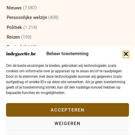
Nieuws
(7.087)
Persoonlijke welzijn
(408)
Politiek
(1.214)
Reizen
(159)
Sociaal
(2.162)
Beheer toestemming
Sport
(232)
Om de beste ervaringen te bieden, gebruiken wij technologieën zoals
Technologie
(415)
cookies om informatie over je apparaat op te slaan en/of te raadplegen.
Uncategorized
(12)
Door in te stemmen met deze technologieën kunnen wij gegevens zoals
surfgedrag of unieke ID's op deze site verwerken. Als je geen toestemming
Wetenschap
(473)
geeft of je toestemming intrekt, kan dit een nadelige invloed hebben op
bepaalde functies en mogelijkheden.
Wetenschappelijke ontdekkingen
(337)
Zakelijk
(654)
ACCEPTEREN
WEIGEREN