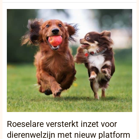
Roeselare
versterkt
inzet
voor
dierenwelzijn
met
nieuw
platform
Roeselare versterkt inzet voor
dierenwelzijn met nieuw platform