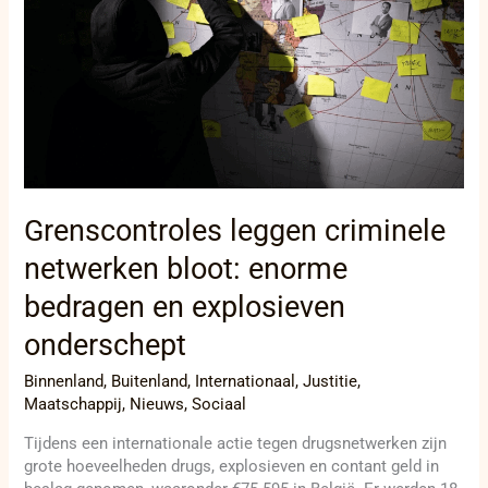
enorme
bedragen
en
explosieven
onderschept
Grenscontroles leggen criminele
netwerken bloot: enorme
bedragen en explosieven
onderschept
Binnenland
,
Buitenland
,
Internationaal
,
Justitie
,
Maatschappij
,
Nieuws
,
Sociaal
Tijdens een internationale actie tegen drugsnetwerken zijn
grote hoeveelheden drugs, explosieven en contant geld in