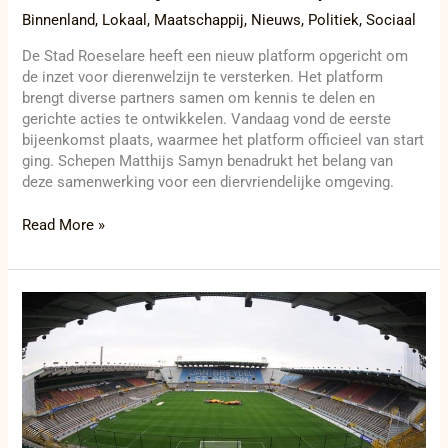
Binnenland
,
Lokaal
,
Maatschappij
,
Nieuws
,
Politiek
,
Sociaal
De Stad Roeselare heeft een nieuw platform opgericht om
de inzet voor dierenwelzijn te versterken. Het platform
brengt diverse partners samen om kennis te delen en
gerichte acties te ontwikkelen. Vandaag vond de eerste
bijeenkomst plaats, waarmee het platform officieel van start
ging. Schepen Matthijs Samyn benadrukt het belang van
deze samenwerking voor een diervriendelijke omgeving.
Read More »
Club
Brugge-
fans:
Laat
je
tatoeëren
met