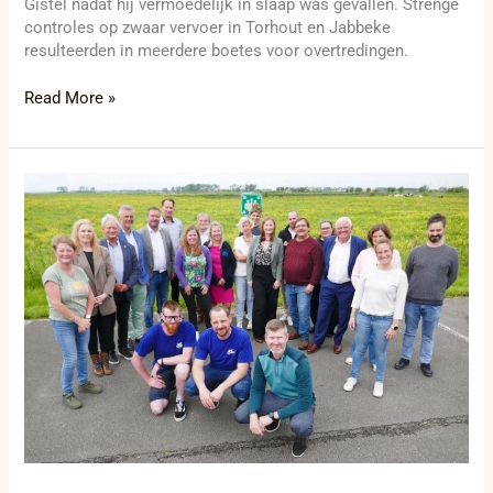
Gistel nadat hij vermoedelijk in slaap was gevallen. Strenge
controles op zwaar vervoer in Torhout en Jabbeke
resulteerden in meerdere boetes voor overtredingen.
Read More »
Digiscan
viert
eerste
verjaardag
met
grote
impact