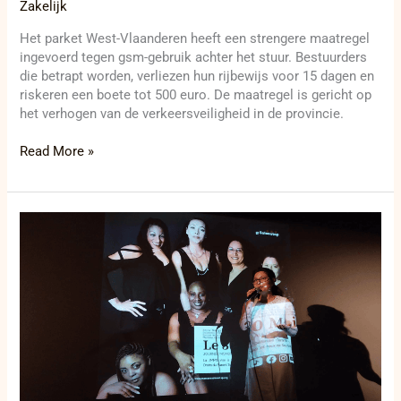
Zakelijk
Het parket West-Vlaanderen heeft een strengere maatregel
ingevoerd tegen gsm-gebruik achter het stuur. Bestuurders
die betrapt worden, verliezen hun rijbewijs voor 15 dagen en
riskeren een boete tot 500 euro. De maatregel is gericht op
het verhogen van de verkeersveiligheid in de provincie.
Read More »
Inspirerende
dag
voor
alleenstaande
moeders
in
Brussel:
Steun
en
empowerment