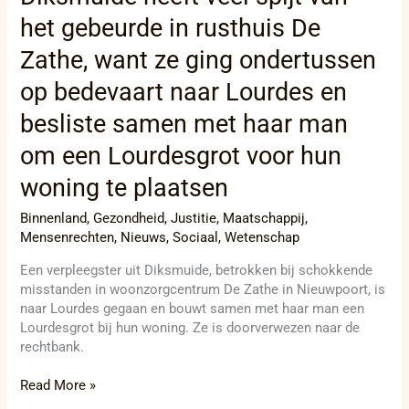
ondertussen
het gebeurde in rusthuis De
op
Zathe, want ze ging ondertussen
bedevaart
naar
op bedevaart naar Lourdes en
Lourdes
en
besliste samen met haar man
besliste
om een Lourdesgrot voor hun
samen
met
woning te plaatsen
haar
man
Binnenland
,
Gezondheid
,
Justitie
,
Maatschappij
,
om
Mensenrechten
,
Nieuws
,
Sociaal
,
Wetenschap
een
Lourdesgrot
Een verpleegster uit Diksmuide, betrokken bij schokkende
voor
misstanden in woonzorgcentrum De Zathe in Nieuwpoort, is
hun
naar Lourdes gegaan en bouwt samen met haar man een
woning
Lourdesgrot bij hun woning. Ze is doorverwezen naar de
te
rechtbank.
plaatsen
Read More »