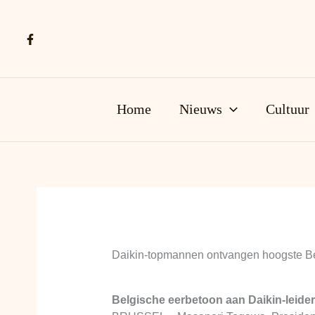
Ga
naar
de
inhoud
Home
Nieuws
Cultuur
Daikin-topmannen ontvangen hoogste Be
Belgische eerbetoon aan Daikin-leider