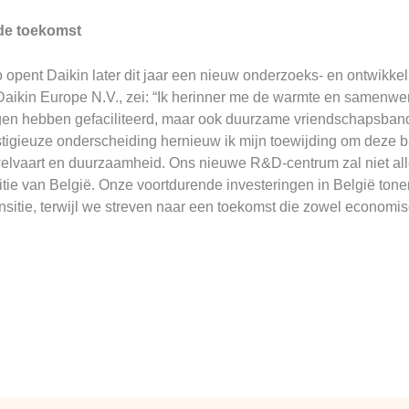
 de toekomst
o opent Daikin later dit jaar een nieuw onderzoeks- en ontwikk
Daikin Europe N.V., zei: “Ik herinner me de warmte en samenwer
ingen hebben gefaciliteerd, maar ook duurzame vriendschapsban
igieuze onderscheiding hernieuw ik mijn toewijding om deze ba
lvaart en duurzaamheid. Ons nieuwe R&D-centrum zal niet alle
tie van België. Onze voortdurende investeringen in België tone
ransitie, terwijl we streven naar een toekomst die zowel economi