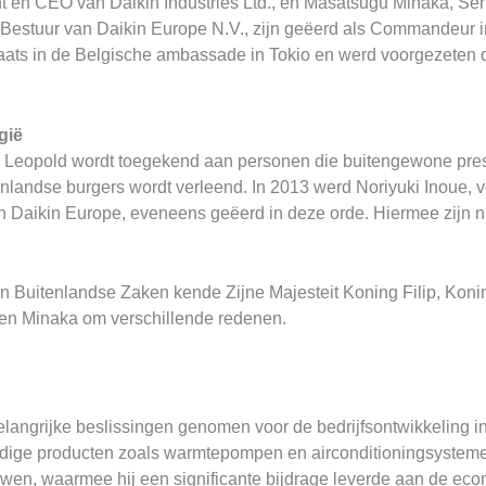
n CEO van Daikin Industries Ltd., en Masatsugu Minaka, Senio
n Bestuur van Daikin Europe N.V., zijn geëerd als Commandeur 
aats in de Belgische ambassade in Tokio en werd voorgezeten 
gië
 Leopold wordt toegekend aan personen die buitengewone prest
landse burgers wordt verleend. In 2013 werd Noriyuki Inoue, voo
 Daikin Europe, eveneens geëerd in deze orde. Hiermee zijn n
van Buitenlandse Zaken kende Zijne Majesteit Koning Filip, Ko
en Minaka om verschillende redenen.
langrijke beslissingen genomen voor de bedrijfsontwikkeling in
rdige producten zoals warmtepompen en airconditioningsysteme
en, waarmee hij een significante bijdrage leverde aan de eco