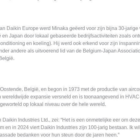
an Daikin Europe werd Minaka geëerd voor zijn bijna 30-jarige w
n Japan door lokaal gebaseerde bedrijfsactiviteiten zoals ontw
onditioning en koeling). Hij werd ook erkend voor zijn inspann
, onder andere als uitvoerend lid van de Belgium-Japan Associ
België.
Oostende, België, en begon in 1973 met de productie van aircon
jn wereldwijde expansie versneld en is toonaangevend in HVAC-
p geworteld op lokaal niveau over de hele wereld.
ikin Industries Ltd., zei: “Het is een onmetelijke eer om deze
m en in 2024 viert Daikin Industries zijn 100-jarig bestaan. Ik wi
assade bedanken voor hun steun door de jaren heen.”