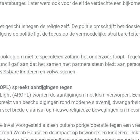
taatsburger. Later werd ook voor de elfde verdachte een bijkom
et gericht is tegen de religie zelf. De politie omschrijft het doss
gens de politie ligt de focus op de vermoedelijke strafbare feit
ok op om niet te speculeren zolang het onderzoek loopt. Tegelij
ncil gaf aan dat het samen met partners steun biedt aan person
kwetsbare kinderen en volwassenen.
OPL) spreekt aantijgingen tegen
Light (AROPL) worden de aantijgingen met klem verworpen. Een
reekt van beschuldigingen rond moderne slavernij, dwangarbeid e
en veel bredere aanval op nieuwe religieuze bewegingen en mess
e inval voorgesteld als een buitensporige operatie tegen een v
t rond Webb House en de impact op bewoners en kinderen. Ook wo