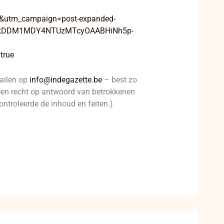
ect&utm_campaign=post-expanded-
lkDDM1MDY4NTUzMTcyOAABHiNh5p-
true
mailen op
info@indegazette.be
– best zo
t een recht op antwoord van betrokkenen
ontroleerde de inhoud en feiten.)