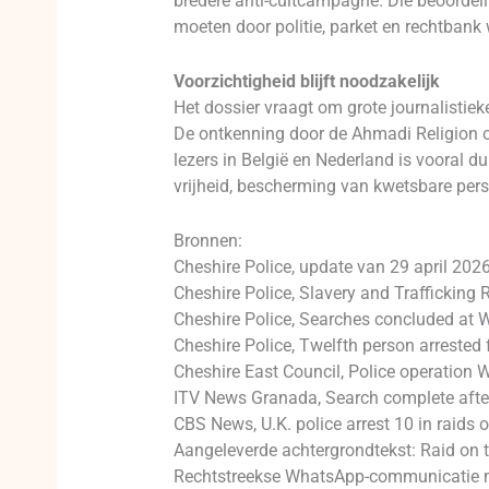
bredere anti-cultcampagne. Die beoordelin
moeten door politie, parket en rechtbank
Voorzichtigheid blijft noodzakelijk
Het dossier vraagt om grote journalistie
De ontkenning door de Ahmadi Religion o
lezers in België en Nederland is vooral dui
vrijheid, bescherming van kwetsbare per
Bronnen:
Cheshire Police, update van 29 april 202
Cheshire Police, Slavery and Trafficking
Cheshire Police, Searches concluded at
Cheshire Police, Twelfth person arrested 
Cheshire East Council, Police operation
ITV News Granada, Search complete after
CBS News, U.K. police arrest 10 in raids 
Aangeleverde achtergrondtekst: Raid on t
Rechtstreekse WhatsApp-communicatie 