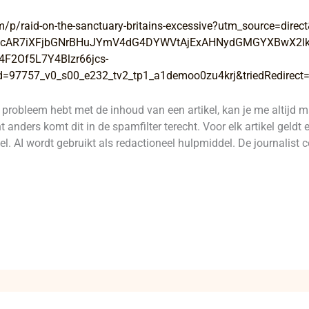
m/p/raid-on-the-sanctuary-britains-excessive?utm_source=dir
GRjcAR7iXFjbGNrBHuJYmV4dG4DYWVtAjExAHNydGMGYXBwX2
F2Of5L7Y4Blzr66jcs-
=97757_v0_s00_e232_tv2_tp1_a1demoo0zu4krj&triedRedirect=
robleem hebt met de inhoud van een artikel, kan je me altijd 
 anders komt dit in de spamfilter terecht. Voor elk artikel geld
l. AI wordt gebruikt als redactioneel hulpmiddel. De journalist c