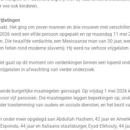
 wie ook kinderen.
ijlatingen
akt. Het ging om zeven mannen en drie vrouwen met verschillend
ei 2026 werd een elfde persoon opgepakt en op maandag 11 mei 
. Die twaalfde verdachte, een Mexicaanse man van 30 jaar, we
n feiten rond moderne slavernij. Hij werd na verhoor vrijgelate
Het gaat op dit moment om verdenkingen binnen een lopend onde
ijgelaten in afwachting van verder onderzoek.
nde burgerlijke maatregelen gevraagd. Op vrijdag 1 mei 2026 ke
 voor vijf personen. Die maatregelen leggen beperkingen op, ond
nder toestemming van ouders en sociale diensten, en het bezit 
n onder meer opgelegd aan Abdullah Hashem, 42 jaar en Ameri
a Esponda, 44 jaar en Italiaans staatsburger, Eyad Elkhouly, 44 j