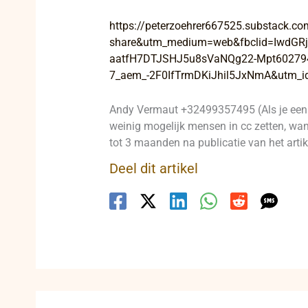
https://peterzoehrer667525.substack.co
share&utm_medium=web&fbclid=Iwd
aatfH7DTJSHJ5u8sVaNQg22-Mpt602794
7_aem_-2F0IfTrmDKiJhil5JxNmA&utm_id
Andy Vermaut +32499357495 (Als je een p
weinig mogelijk mensen in cc zetten, want
tot 3 maanden na publicatie van het artike
Deel dit artikel