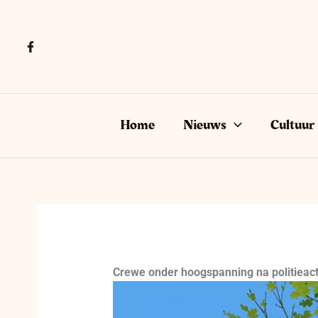
Ga
naar
de
inhoud
Home
Nieuws
Cultuur
Crewe onder hoogspanning na politieact