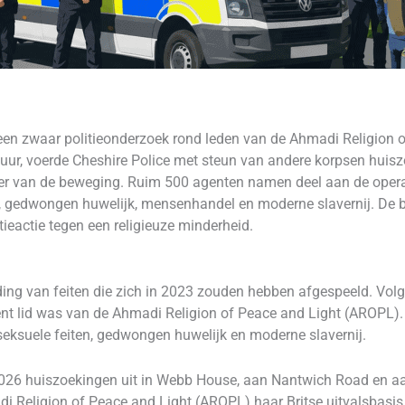
n een zwaar politieonderzoek rond leden van de Ahmadi Religion
ur, voerde Cheshire Police met steun van andere korpsen huiszo
r van de beweging. Ruim 500 agenten namen deel aan de operat
en, gedwongen huwelijk, mensenhandel en moderne slavernij. De 
tieactie tegen een religieuze minderheid.
ing van feiten die zich in 2023 zouden hebben afgespeeld. Volg
nt lid was van de Ahmadi Religion of Peace and Light (AROPL)
eksuele feiten, gedwongen huwelijk en moderne slavernij.
 2026 huiszoekingen uit in Webb House, aan Nantwich Road en 
di Religion of Peace and Light (AROPL) haar Britse uitvalsbasis 