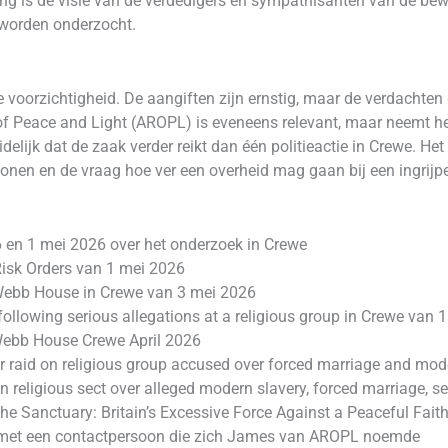
g is de visie van de verdedigers en sympathisanten van de beweg
 worden onderzocht.
ke voorzichtigheid. De aangiften zijn ernstig, maar de verdacht
f Peace and Light (AROPL) is eveneens relevant, maar neemt het
delijk dat de zaak verder reikt dan één politieactie in Crewe. Het 
sonen en de vraag hoe ver een overheid mag gaan bij een ingrij
6 en 1 mei 2026 over het onderzoek in Crewe
 Risk Orders van 1 mei 2026
 Webb House in Crewe van 3 mei 2026
following serious allegations at a religious group in Crewe van
 Webb House Crewe April 2026
 raid on religious group accused over forced marriage and mod
on religious sect over alleged modern slavery, forced marriage, s
he Sanctuary: Britain’s Excessive Force Against a Peaceful Fait
met een contactpersoon die zich James van AROPL noemde