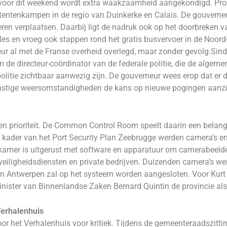
 voor dit weekend wordt extra waakzaamheid aangekondigd. Prov
 tentenkampen in de regio van Duinkerke en Calais. De gouverne
en verplaatsen. Daarbij ligt de nadruk ook op het doorbreken
oles en vroeg ook stappen rond het gratis busvervoer in de Noord
ur al met de Franse overheid overlegd, maar zonder gevolg.Sin
de directeur-coördinator van de federale politie, die de algem
politie zichtbaar aanwezig zijn. De gouverneur wees erop dat er 
gunstige weersomstandigheden de kans op nieuwe pogingen aanzi
een prioriteit. De Common Control Room speelt daarin een belang
kader van het Port Security Plan Zeebrugge werden camera’s e
kamer is uitgerust met software en apparatuur om camerabeelde
eiligheidsdiensten en private bedrijven. Duizenden camera’s w
van Antwerpen zal op het systeem worden aangesloten. Voor Ku
nister van Binnenlandse Zaken Bernard Quintin de provincie als p
Verhalenhuis
oor het Verhalenhuis voor kritiek. Tijdens de gemeenteraadszitti