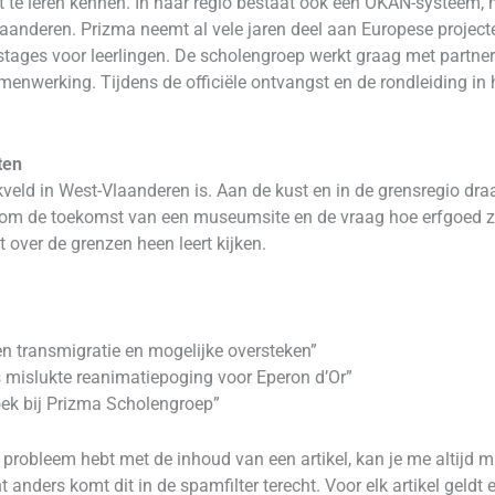
te leren kennen. In haar regio bestaat ook een OKAN-systeem, 
aanderen. Prizma neemt al vele jaren deel aan Europese project
tages voor leerlingen. De scholengroep werkt graag met partner
amenwerking. Tijdens de officiële ontvangst en de rondleiding in 
ten
kveld in West-Vlaanderen is. Aan de kust en in de grensregio dr
t om de toekomst van een museumsite en de vraag hoe erfgoed zic
 over de grenzen heen leert kijken.
n transmigratie en mogelijke oversteken”
s mislukte reanimatiepoging voor Eperon d’Or”
oek bij Prizma Scholengroep”
robleem hebt met de inhoud van een artikel, kan je me altijd 
 anders komt dit in de spamfilter terecht. Voor elk artikel geld