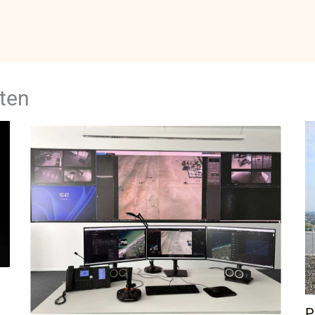
ten
P