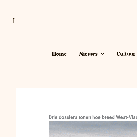
Ga
naar
de
inhoud
Home
Nieuws
Cultuur
Drie dossiers tonen hoe breed West-Vl