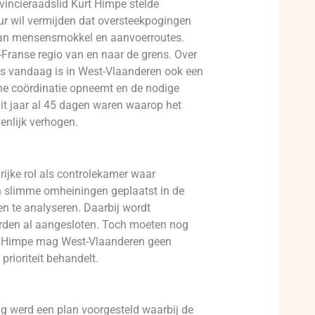
incieraadslid Kurt Himpe stelde
ur wil vermijden dat oversteekpogingen
 van mensensmokkel en aanvoerroutes.
-Franse regio van en naar de grens. Over
ds vandaag is in West-Vlaanderen ook een
ene coördinatie opneemt en de nodige
dit jaar al 45 dagen waren waarop het
enlijk verhogen.
rijke rol als controlekamer waar
n slimme omheiningen geplaatst in de
n te analyseren. Daarbij wordt
erden al aangesloten. Toch moeten nog
rt Himpe mag West-Vlaanderen geen
rioriteit behandelt.
ng werd een plan voorgesteld waarbij de