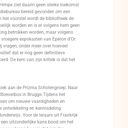
Himpe ziet daarin geen sterke toekomst
udiebureau bereid gevonden om een
n het voorstel wordt de bibliotheek de
eilijk worden en is er volgens hem geen
king betrokken worden, maar volgens
e vroegere expokasten van Eperon d’Or.
ij vragen, onder meer over hoeveel
itief dat er nog geen definitieve
rd. De kern van zijn kritiek is dat het
ezoek aan de Prizma Scholengroep. Naar
 Boeverbos in Brugge.Tijdens het
lessen om nieuwe vaardigheden en
le ontwikkeling en kennisdeling
nderwijs. Voor de leraars uit Frankrijk
t een uitzonderlijke kans bood om het