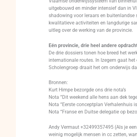
Vlaamse onderwijssysteem van binnenuit 
uitgebouwd en minder intensief dan in Vl
shadowing voor leraars en buitenlandse s
kwalitatieve activiteiten en langdurige s
uitleg over de werking van de provincie.
Eén provincie, drie heel andere opdrach
De drie dossiers tonen hoe breed het wer
internationale routes. In Izegem gaat he
Scholengroep draait het om onderwijs dat
Bronnen:
Kurt Himpe bezorgde ons drie nota’s
Nota “Dit weekend alle hens aan dek tege
Nota “Eerste conceptplan Verhalenhuis i
Nota “Franse en Duitse delegatie op bez
Andy Vermaut +32499357495 (Als je een p
weinig mogelijk mensen in cc zetten, want