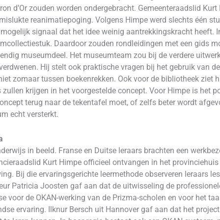
ron d’Or zouden worden ondergebracht. Gemeenteraadslid Kurt 
mislukte reanimatiepoging. Volgens Himpe werd slechts één st
n mogelijk signaal dat het idee weinig aantrekkingskracht heeft. I
mcollectiestuk. Daardoor zouden rondleidingen met een gids mo
evendig museumdeel. Het museumteam zou bij de verdere uitwer
erdwenen. Hij stelt ook praktische vragen bij het gebruik van d
iet zomaar tussen boekenrekken. Ook voor de bibliotheek ziet h
zullen krijgen in het voorgestelde concept. Voor Himpe is het pos
oncept terug naar de tekentafel moet, of zelfs beter wordt afgevoe
m echt versterkt.
a
derwijs in beeld. Franse en Duitse leraars brachten een werkb
cieraadslid Kurt Himpe officieel ontvangen in het provinciehuis
ng. Bij die ervaringsgerichte leermethode observeren leraars 
eur Patricia Joosten gaf aan dat de uitwisseling de professione
se voor de OKAN-werking van de Prizma-scholen en voor het taalo
dse ervaring. Ilknur Bersch uit Hannover gaf aan dat het projec