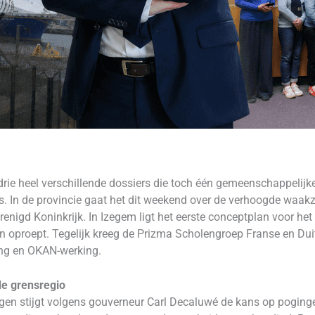
drie heel verschillende dossiers die toch één gemeenschappelijke 
es. In de provincie gaat het dit weekend over de verhoogde waa
enigd Koninkrijk. In Izegem ligt het eerste conceptplan voor he
 oproept. Tegelijk kreeg de Prizma Scholengroep Franse en Dui
ing en OKAN-werking.
de grensregio
n stijgt volgens gouverneur Carl Decaluwé de kans op poginge