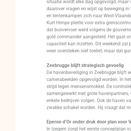
situatie wordt elke dag opgevolgd, maar
daarover vragen en wijst op beweging in
en tentenkampen zich naar West-Vlaander
Kurt Himpe pleitte voor extra grenscontr
dat busvervoer werd volgens de gouverne
gold commander aangesteld. Het gaat om 
capaciteit kan inzetten. Dit weekend zal 
weer oversteken niet toeliet, maar dat 
Zeebrugge blijft strategisch gevoelig
De havenbeveiliging in Zeebrugge blijft 
camerabeelden opgevolgd worden. In het 
strijd tegen mensensmokkel. De controle
samengewerkt met grote havenpartners, v
enkele bedrijven volgen. Ook de haven 
zwakke schakel worden. Hij vraagt dat mi
Eperon d’Or onder druk door plan voor 
In Izegem zorgt het eerste conceptplan v