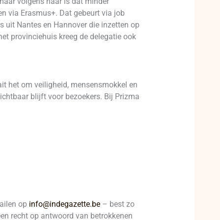
maar volgens haar is dat minder
en via Erasmus+. Dat gebeurt via job
s uit Nantes en Hannover die inzetten op
het provinciehuis kreeg de delegatie ook
aait het om veiligheid, mensensmokkel en
htbaar blijft voor bezoekers. Bij Prizma
mailen op
info@indegazette.be
– best zo
t een recht op antwoord van betrokkenen