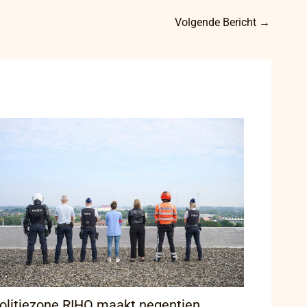
Volgende Bericht
→
olitiezone RIHO maakt negentien