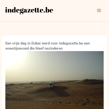
Ga
naar
de
inhoud
Een vrije dag in Dubai werd voor indegazette.be een
woestijnavond die bleef nazinderen