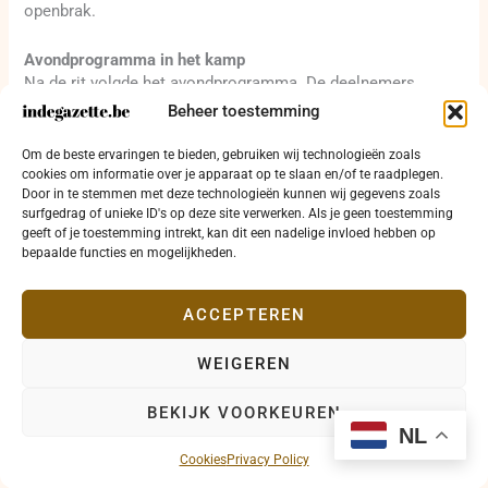
openbrak.
Avondprogramma in het kamp
Na de rit volgde het avondprogramma. De deelnemers
kwamen samen voor eten, sfeer en ontspanning. Zo’n
Beheer toestemming
kampavond heeft een andere dynamiek dan een maaltijd in
een hotel. Mensen zitten anders, spreken anders en beleven
Om de beste ervaringen te bieden, gebruiken wij technologieën zoals
de avond minder formeel. De omgeving doet veel. De
cookies om informatie over je apparaat op te slaan en/of te raadplegen.
Door in te stemmen met deze technologieën kunnen wij gegevens zoals
woestijn, de temperatuur, het licht en de afstand tot de stad
surfgedrag of unieke ID's op deze site verwerken. Als je geen toestemming
geven het geheel een eigen karakter.
geeft of je toestemming intrekt, kan dit een nadelige invloed hebben op
bepaalde functies en mogelijkheden.
Er werd gegeten, gelachen en gedanst. Bij de terugkeer werd
nog gevraagd of men niet moe was van het dansen. Dat zegt
genoeg over de sfeer. Het was geen afstandelijke activiteit
ACCEPTEREN
waarbij iedereen alleen toekeek. Er was deelname, beweging
en plezier.
WEIGEREN
Voor indegazette.be werd dit avondgedeelte een van de
BEKIJK VOORKEUREN
sterkste momenten van de dag. De activiteit bracht
NL
ontspanning zonder oppervlakkig te worden. Ze gaf de groep
Cookies
Privacy Policy
de kans om samen iets te beleven dat buiten het normale