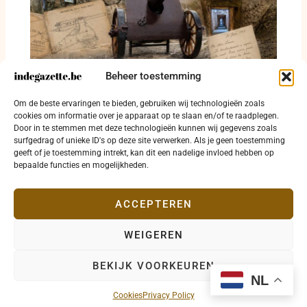
Beheer toestemming
Houwitser uit 1908 krijgt plaats bij de
Om de beste ervaringen te bieden, gebruiken wij technologieën zoals
Dodengang
cookies om informatie over je apparaat op te slaan en/of te raadplegen.
Door in te stemmen met deze technologieën kunnen wij gegevens zoals
25 april 2026
surfgedrag of unieke ID's op deze site verwerken. Als je geen toestemming
geeft of je toestemming intrekt, kan dit een nadelige invloed hebben op
bepaalde functies en mogelijkheden.
ACCEPTEREN
WEIGEREN
Copyright © 2026 indegazette.be |
Privacy
•
Cookies
•
BEKIJK VOORKEUREN
Disclaimer
•
Contact
NL
Cookies
Privacy Policy