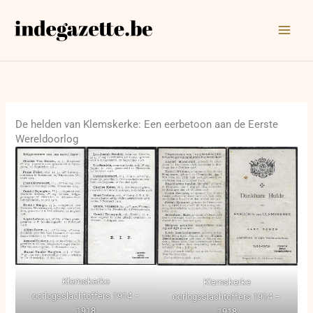
Ga
naar
de
inhoud
De helden van Klemskerke: Een eerbetoon aan de Eerste
Wereldoorlog
Klemskerke
Klemskerke
oorlogsslachtoffers 1914 –
oorlogsslachtoffers 1914 –
1918
1918