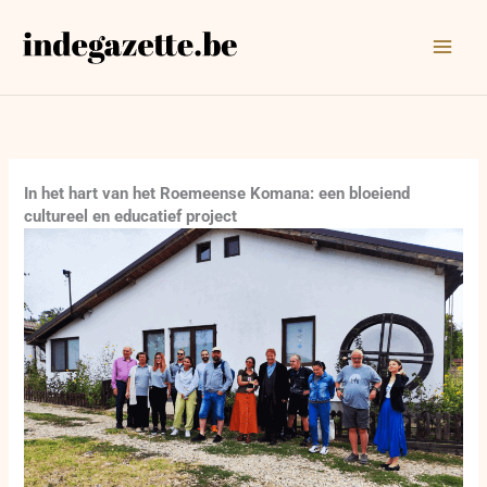
Ga
naar
de
inhoud
In het hart van het Roemeense Komana: een bloeiend
cultureel en educatief project