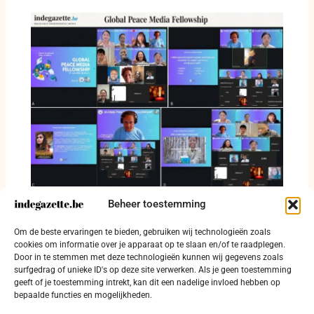
Beheer toestemming
Internationale media bespreken
verantwoordelijkheid voor vrede en
Om de beste ervaringen te bieden, gebruiken wij technologieën zoals
mensenrechten
cookies om informatie over je apparaat op te slaan en/of te raadplegen.
Door in te stemmen met deze technologieën kunnen wij gegevens zoals
5 juli 2026
surfgedrag of unieke ID's op deze site verwerken. Als je geen toestemming
geeft of je toestemming intrekt, kan dit een nadelige invloed hebben op
bepaalde functies en mogelijkheden.