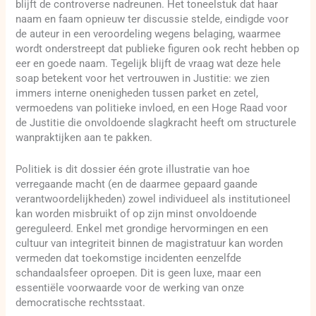
blijft de controverse nadreunen. Het toneelstuk dat haar
naam en faam opnieuw ter discussie stelde, eindigde voor
de auteur in een veroordeling wegens belaging, waarmee
wordt onderstreept dat publieke figuren ook recht hebben op
eer en goede naam. Tegelijk blijft de vraag wat deze hele
soap betekent voor het vertrouwen in Justitie: we zien
immers interne onenigheden tussen parket en zetel,
vermoedens van politieke invloed, en een Hoge Raad voor
de Justitie die onvoldoende slagkracht heeft om structurele
wanpraktijken aan te pakken.
Politiek is dit dossier één grote illustratie van hoe
verregaande macht (en de daarmee gepaard gaande
verantwoordelijkheden) zowel individueel als institutioneel
kan worden misbruikt of op zijn minst onvoldoende
gereguleerd. Enkel met grondige hervormingen en een
cultuur van integriteit binnen de magistratuur kan worden
vermeden dat toekomstige incidenten eenzelfde
schandaalsfeer oproepen. Dit is geen luxe, maar een
essentiële voorwaarde voor de werking van onze
democratische rechtsstaat.