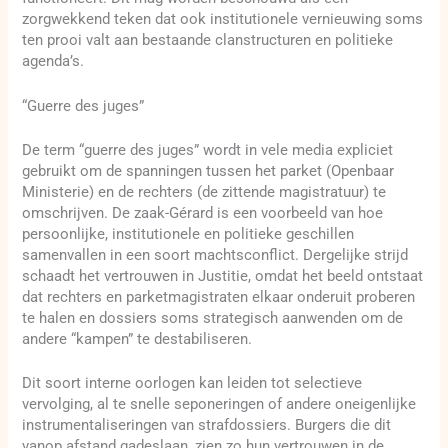
zorgwekkend teken dat ook institutionele vernieuwing soms
ten prooi valt aan bestaande clanstructuren en politieke
agenda’s.
“Guerre des juges”
De term “guerre des juges” wordt in vele media expliciet
gebruikt om de spanningen tussen het parket (Openbaar
Ministerie) en de rechters (de zittende magistratuur) te
omschrijven. De zaak-Gérard is een voorbeeld van hoe
persoonlijke, institutionele en politieke geschillen
samenvallen in een soort machtsconflict. Dergelijke strijd
schaadt het vertrouwen in Justitie, omdat het beeld ontstaat
dat rechters en parketmagistraten elkaar onderuit proberen
te halen en dossiers soms strategisch aanwenden om de
andere “kampen” te destabiliseren.
Dit soort interne oorlogen kan leiden tot selectieve
vervolging, al te snelle seponeringen of andere oneigenlijke
instrumentaliseringen van strafdossiers. Burgers die dit
vanop afstand gadeslaan, zien zo hun vertrouwen in de