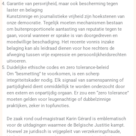
Garantie van persvrijheid, maar ook bescherming tegen
laster en belaging
Kunstzinnige en journalistieke vrijheid zijn hoekstenen van
onze democratie. Tegelijk moeten mechanismen bestaan
om buitenproportionele aantasting van reputatie tegen te
gaan, vooral wanneer er sprake is van doorgedreven en
moedwillige beschadiging. Het recente vonnis inzake
belaging kan als leidraad dienen voor hoe rechters de
afweging tussen vrije expressie en persoonlijkheidsrechten
uitvoeren.
Duidelijke ethische codes en zero tolerance-beleid
Om “besmetting” te voorkomen, is een scherp
integriteitskader nodig. Elk signaal van samenspanning of
partijdigheid dient onmiddellijk te worden onderzocht door
een extern en onpartijdig orgaan. Er zou een “zero tolerance”
moeten gelden voor leugenachtige of dubbelzinnige
praktijken, zeker in topfuncties.
De zaak rond oud-magistraat Karin Gérard is emblematisch
voor de uitdagingen waarmee de Belgische Justitie kampt.
Hoewel ze juridisch is vrijgepleit van verzekeringsfraude,