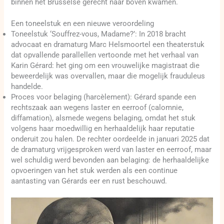
binnen het Brusselse gerecht naar boven kwamen.
Een toneelstuk en een nieuwe veroordeling
Toneelstuk ‘Souffrez-vous, Madame?’: In 2018 bracht
advocaat en dramaturg Marc Helsmoortel een theaterstuk
dat opvallende parallellen vertoonde met het verhaal van
Karin Gérard: het ging om een vrouwelijke magistraat die
beweerdelijk was overvallen, maar die mogelijk frauduleus
handelde.
Proces voor belaging (harcèlement): Gérard spande een
rechtszaak aan wegens laster en eerroof (calomnie,
diffamation), alsmede wegens belaging, omdat het stuk
volgens haar moedwillig en herhaaldelijk haar reputatie
onderuit zou halen. De rechter oordeelde in januari 2025 dat
de dramaturg vrijgesproken werd van laster en eerroof, maar
wel schuldig werd bevonden aan belaging: de herhaaldelijke
opvoeringen van het stuk werden als een continue
aantasting van Gérards eer en rust beschouwd.