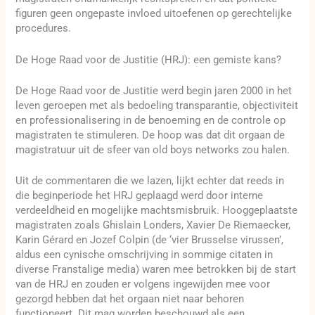
figuren geen ongepaste invloed uitoefenen op gerechtelijke
procedures.
De Hoge Raad voor de Justitie (HRJ): een gemiste kans?
De Hoge Raad voor de Justitie werd begin jaren 2000 in het
leven geroepen met als bedoeling transparantie, objectiviteit
en professionalisering in de benoeming en de controle op
magistraten te stimuleren. De hoop was dat dit orgaan de
magistratuur uit de sfeer van old boys networks zou halen.
Uit de commentaren die we lazen, lijkt echter dat reeds in
die beginperiode het HRJ geplaagd werd door interne
verdeeldheid en mogelijke machtsmisbruik. Hooggeplaatste
magistraten zoals Ghislain Londers, Xavier De Riemaecker,
Karin Gérard en Jozef Colpin (de ‘vier Brusselse virussen’,
aldus een cynische omschrijving in sommige citaten in
diverse Franstalige media) waren mee betrokken bij de start
van de HRJ en zouden er volgens ingewijden mee voor
gezorgd hebben dat het orgaan niet naar behoren
functioneert. Dit mag worden beschouwd als een