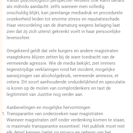
Vanuit psychologisch perspectief verdient ook Karin Gérard
als individu aandacht: zelfs wanneer men volledig
onschuldig blijkt, kan jarenlange mediadruk en procedurele
onzekerheid leiden tot enorme stress en reputatieschade.
Haar veroordeling van de dramaturg wegens belaging laat
zien dat zij zich uiterst gekrenkt voelt in haar persoonlijke
levenssfeer.
Omgekeerd geldt dat vele burgers en andere magistraten
vraagtekens blijven zetten bij de ware toedracht van de
vermeende agressie. Wie de media bekijkt, ziet immers
tegenstrijdige verklaringen rond het incident, mogelijke
aanwijzingen van alcoholgebruik, vermeende amnesie, et
cetera. Dit soort aanhoudende onduidelijkheid en speculatie
is koren op de molen van complotdenkers en tast de
legitimiteit van Justitie nog verder aan.
Aanbevelingen en mogelijke hervormingen
Transparantie van onderzoeken naar magistraten
Wanneer magistraten zelf onder verdenking komen te staan,
is maximale transparantie essentieel. Het publiek moet niet
elk detail kennen (gelet op privacy en geheim van het