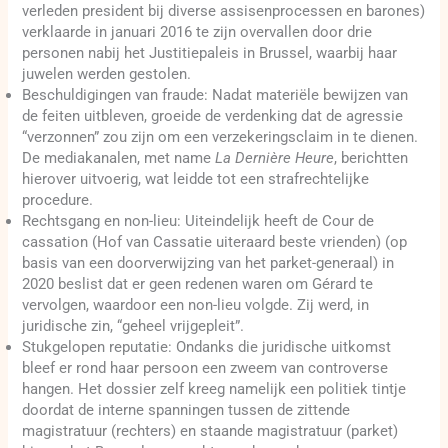
verleden president bij diverse assisenprocessen en barones)
verklaarde in januari 2016 te zijn overvallen door drie
personen nabij het Justitiepaleis in Brussel, waarbij haar
juwelen werden gestolen.
Beschuldigingen van fraude: Nadat materiële bewijzen van
de feiten uitbleven, groeide de verdenking dat de agressie
“verzonnen” zou zijn om een verzekeringsclaim in te dienen.
De mediakanalen, met name
La Dernière Heure
, berichtten
hierover uitvoerig, wat leidde tot een strafrechtelijke
procedure.
Rechtsgang en non-lieu: Uiteindelijk heeft de Cour de
cassation (Hof van Cassatie uiteraard beste vrienden) (op
basis van een doorverwijzing van het parket-generaal) in
2020 beslist dat er geen redenen waren om Gérard te
vervolgen, waardoor een non-lieu volgde. Zij werd, in
juridische zin, “geheel vrijgepleit”.
Stukgelopen reputatie: Ondanks die juridische uitkomst
bleef er rond haar persoon een zweem van controverse
hangen. Het dossier zelf kreeg namelijk een politiek tintje
doordat de interne spanningen tussen de zittende
magistratuur (rechters) en staande magistratuur (parket)