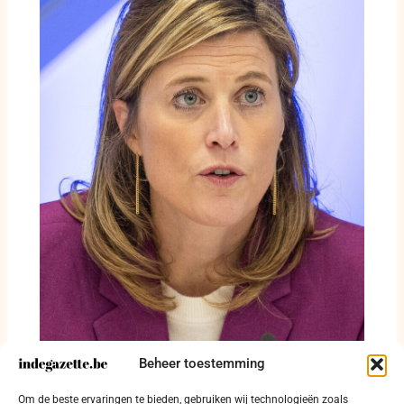
Beheer toestemming
Annelies Verlinden maakt balans op na
Om de beste ervaringen te bieden, gebruiken wij technologieën zoals