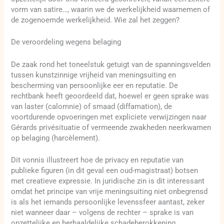
vorm van satire…, waarin we de werkelijkheid waarnemen of
de zogenoemde werkelijkheid. Wie zal het zeggen?
De veroordeling wegens belaging
De zaak rond het toneelstuk getuigt van de spanningsvelden
tussen kunstzinnige vrijheid van meningsuiting en
bescherming van persoonlijke eer en reputatie. De
rechtbank heeft geoordeeld dat, hoewel er geen sprake was
van laster (calomnie) of smaad (diffamation), de
voortdurende opvoeringen met expliciete verwijzingen naar
Gérards privésituatie of vermeende zwakheden neerkwamen
op belaging (harcèlement).
Dit vonnis illustreert hoe de privacy en reputatie van
publieke figuren (in dit geval een oud-magistraat) botsen
met creatieve expressie. In juridische zin is dit interessant
omdat het principe van vrije meningsuiting niet onbegrensd
is als het iemands persoonlijke levenssfeer aantast, zeker
niet wanneer daar – volgens de rechter – sprake is van
opzettelijke en herhaaldelijke schadeberokkening.