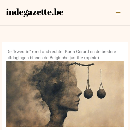
Ga
naar
de
inhoud
De “kwestie” rond oud-rechter Karin Gérard en de bredere
uitdagingen binnen de Belgische justitie (opinie)