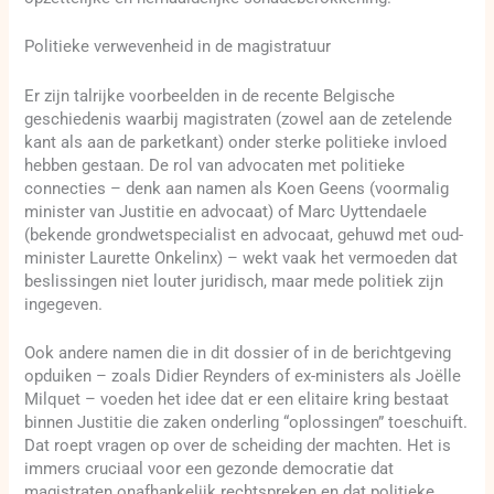
Politieke verwevenheid in de magistratuur
Er zijn talrijke voorbeelden in de recente Belgische
geschiedenis waarbij magistraten (zowel aan de zetelende
kant als aan de parketkant) onder sterke politieke invloed
hebben gestaan. De rol van advocaten met politieke
connecties – denk aan namen als Koen Geens (voormalig
minister van Justitie en advocaat) of Marc Uyttendaele
(bekende grondwetspecialist en advocaat, gehuwd met oud-
minister Laurette Onkelinx) – wekt vaak het vermoeden dat
beslissingen niet louter juridisch, maar mede politiek zijn
ingegeven.
Ook andere namen die in dit dossier of in de berichtgeving
opduiken – zoals Didier Reynders of ex-ministers als Joëlle
Milquet – voeden het idee dat er een elitaire kring bestaat
binnen Justitie die zaken onderling “oplossingen” toeschuift.
Dat roept vragen op over de scheiding der machten. Het is
immers cruciaal voor een gezonde democratie dat
magistraten onafhankelijk rechtspreken en dat politieke