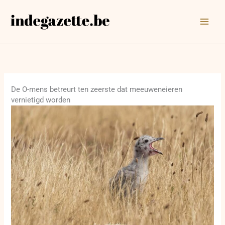
Ga
naar
de
inhoud
De O-mens betreurt ten zeerste dat meeuweneieren
vernietigd worden