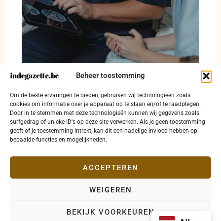
Beheer toestemming
Oostende betaalt huur om huisarts naar
Om de beste ervaringen te bieden, gebruiken wij technologieën zoals
Zandvoorde te halen
cookies om informatie over je apparaat op te slaan en/of te raadplegen.
Door in te stemmen met deze technologieën kunnen wij gegevens zoals
3 augustus 2026
surfgedrag of unieke ID's op deze site verwerken. Als je geen toestemming
geeft of je toestemming intrekt, kan dit een nadelige invloed hebben op
bepaalde functies en mogelijkheden.
ACCEPTEREN
WEIGEREN
Copyright © 2026 indegazette.be |
Privacy
•
Cookies
•
BEKIJK VOORKEUREN
Disclaimer
•
Contact