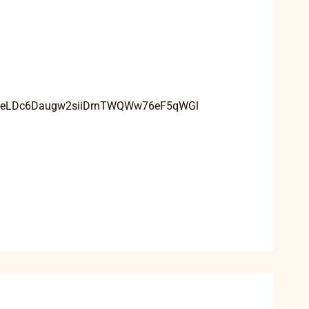
GWeLDc6Daugw2siiDrnTWQWw76eF5qWGl