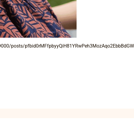
sa9000/posts/pfbid0rMFfpbyyQiH81YRwPeh3MozAqo2EbbBd