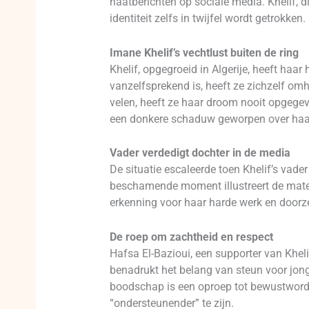
haatberichten op sociale media. Khelif, 
identiteit zelfs in twijfel wordt getrokken.
Imane Khelif’s vechtlust buiten de ring
Khelif, opgegroeid in Algerije, heeft ha
vanzelfsprekend is, heeft ze zichzelf om
velen, heeft ze haar droom nooit opgegev
een donkere schaduw geworpen over haar
Vader verdedigt dochter in de media
De situatie escaleerde toen Khelif’s vader
beschamende moment illustreert de mate 
erkenning voor haar harde werk en doorz
De roep om zachtheid en respect
Hafsa El-Bazioui, een supporter van Kheli
benadrukt het belang van steun voor jon
boodschap is een oproep tot bewustwordin
“ondersteunender” te zijn.