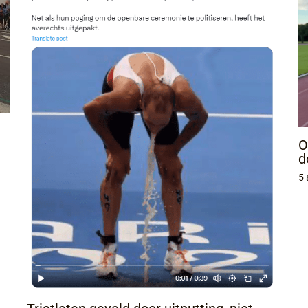
O
d
5 