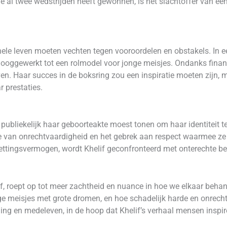
die al twee wedstrijden heeft gewonnen, is het slachtoffer van 
ar hele leven moeten vechten tegen vooroordelen en obstakels. In
hooggewerkt tot een rolmodel voor jonge meisjes. Ondanks finan
en. Haar succes in de boksring zou een inspiratie moeten zijn,
 prestaties.
 publiekelijk haar geboorteakte moest tonen om haar identiteit te
van onrechtvaardigheid en het gebrek aan respect waarmee ze 
ettingsvermogen, wordt Khelif geconfronteerd met onterechte be
f, roept op tot meer zachtheid en nuance in hoe we elkaar behan
ge meisjes met grote dromen, en hoe schadelijk harde en onrech
g en medeleven, in de hoop dat Khelif’s verhaal mensen inspire