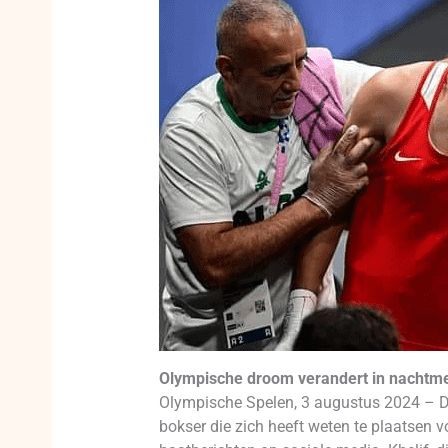
Olympische droom verandert in nachtme
Olympische Spelen, 3 augustus 2024 – De
bokser die zich heeft weten te plaatsen v