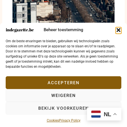
Beheer toestemming
Islamitische Revolutionaire Garde wijst
Om de beste ervaringen te bieden, gebruiken wij technologieën zoals
tweede vaarcorridor in Straat van Hormuz af
cookies om informatie over je apparaat op te slaan en/of te raadplegen.
Door in te stemmen met deze technologieën kunnen wij gegevens zoals
4 augustus 2026
surfgedrag of unieke ID's op deze site verwerken. Als je geen toestemming
geeft of je toestemming intrekt, kan dit een nadelige invloed hebben op
bepaalde functies en mogelijkheden.
ACCEPTEREN
WEIGEREN
Copyright © 2026 indegazette.be |
Privacy
•
Cookies
•
BEKIJK VOORKEUREN
Disclaimer
•
Contact
NL
Cookies
Privacy Policy