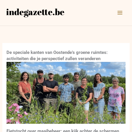
Ga
naar
de
inhoud
De speciale kanten van Oostende’s groene ruimtes:
activiteiten die je perspectief zullen veranderen
Fietstocht over maaibeheer: een kijk achter de schermen