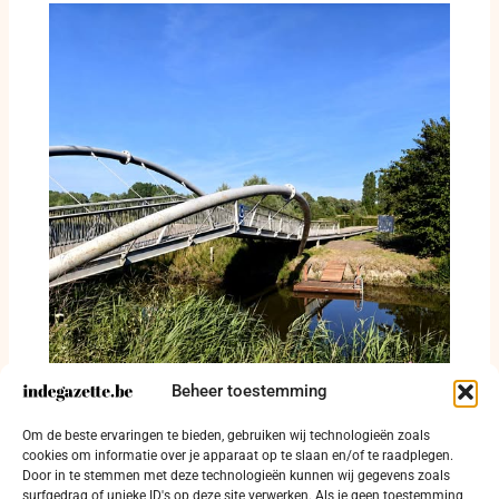
Beheer toestemming
Blauwalgen sluiten zwemzone Drie Mussen
Om de beste ervaringen te bieden, gebruiken wij technologieën zoals
tijdelijk
cookies om informatie over je apparaat op te slaan en/of te raadplegen.
Door in te stemmen met deze technologieën kunnen wij gegevens zoals
30 juli 2026
surfgedrag of unieke ID's op deze site verwerken. Als je geen toestemming