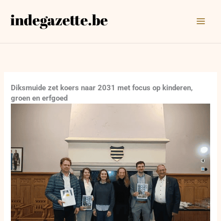
Ga
naar
de
inhoud
Diksmuide zet koers naar 2031 met focus op kinderen,
groen en erfgoed