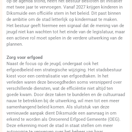
op de agenda stond, heeft het bestuur besloten dit initiatief
met twee jaar te vervroegen. Vanaf 2027 krijgen kinderen in
Diksmuide een officiële stem in het beleid. Dit past binnen
de ambitie om de stad letterlijk op kindermaat te maken.
Het bestuur geeft hiermee een signaal dat de mening van de
jeugd niet kan wachten tot het einde van de legislatuur, maar
een actieve rol moet spelen in de verdere uitwerking van de
plannen.
Zorg voor erfgoed
Naast de focus op de jeugd, ondergaat ook het
erfgoedbeleid een strategische wijziging. Het stadsbestuur
kiest voor een centralisatie van erfgoedtaken. In het
verleden waren deze bevoegdheden soms versnipperd over
verschillende diensten, wat de efficiëntie niet altijd ten
goede kwam. Door deze taken te bundelen en de cultuurraad
nauw te betrekken bij de uitwerking, wil men tot een meer
samenhangend beleid komen. Als sluitstuk van deze
vernieuwde aanpak dient Diksmuide een aanvraag in om
erkend te worden als Onroerend Erfgoed Gemeente (OEG).
Deze erkenning moet de stad in staat stellen om meer
autonomie te verwerven over het beheer van haar