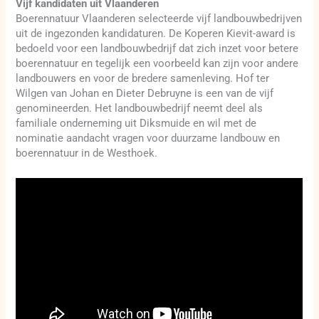
Vijf kandidaten uit Vlaanderen
Boerennatuur Vlaanderen selecteerde vijf landbouwbedrijven
uit de ingezonden kandidaturen. De Koperen Kievit-award is
bedoeld voor een landbouwbedrijf dat zich inzet voor betere
boerennatuur en tegelijk een voorbeeld kan zijn voor andere
landbouwers en voor de bredere samenleving. Hof ter
Wilgen van Johan en Dieter Debruyne is een van de vijf
genomineerden. Het landbouwbedrijf neemt deel als
familiale onderneming uit Diksmuide en wil met de
nominatie aandacht vragen voor duurzame landbouw en
boerennatuur in de Westhoek.