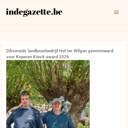
Ga
naar
de
inhoud
Diksmuids landbouwbedrijf Hof ter Wilgen genomineerd
voor Koperen Kievit-award 2026