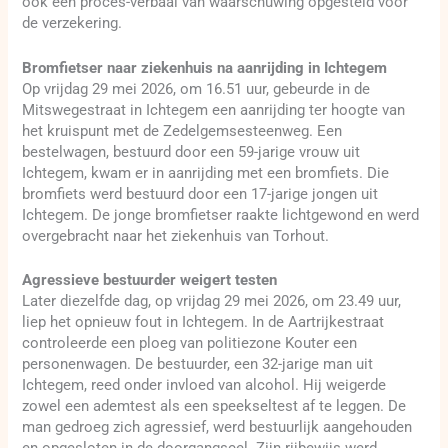
ook één proces-verbaal van waarschuwing opgesteld voor
de verzekering.
Bromfietser naar ziekenhuis na aanrijding in Ichtegem
Op vrijdag 29 mei 2026, om 16.51 uur, gebeurde in de
Mitswegestraat in Ichtegem een aanrijding ter hoogte van
het kruispunt met de Zedelgemsesteenweg. Een
bestelwagen, bestuurd door een 59-jarige vrouw uit
Ichtegem, kwam er in aanrijding met een bromfiets. Die
bromfiets werd bestuurd door een 17-jarige jongen uit
Ichtegem. De jonge bromfietser raakte lichtgewond en werd
overgebracht naar het ziekenhuis van Torhout.
Agressieve bestuurder weigert testen
Later diezelfde dag, op vrijdag 29 mei 2026, om 23.49 uur,
liep het opnieuw fout in Ichtegem. In de Aartrijkestraat
controleerde een ploeg van politiezone Kouter een
personenwagen. De bestuurder, een 32-jarige man uit
Ichtegem, reed onder invloed van alcohol. Hij weigerde
zowel een ademtest als een speekseltest af te leggen. De
man gedroeg zich agressief, werd bestuurlijk aangehouden