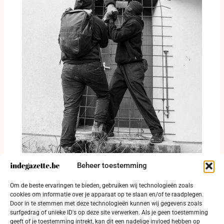
Beheer toestemming
Alcohol, drugs en woninginbraken in
Om de beste ervaringen te bieden, gebruiken wij technologieën zoals
politiezone Kouter
cookies om informatie over je apparaat op te slaan en/of te raadplegen.
30 juli 2026
Door in te stemmen met deze technologieën kunnen wij gegevens zoals
surfgedrag of unieke ID's op deze site verwerken. Als je geen toestemming
geeft of je toestemming intrekt, kan dit een nadelige invloed hebben op