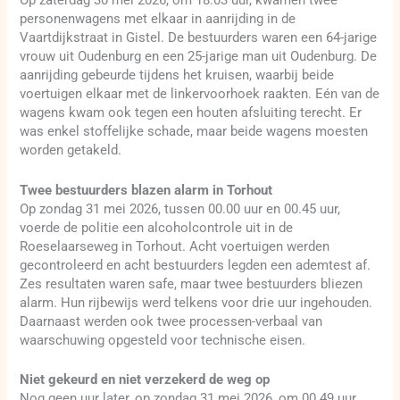
Op zaterdag 30 mei 2026, om 18.03 uur, kwamen twee
personenwagens met elkaar in aanrijding in de
Vaartdijkstraat in Gistel. De bestuurders waren een 64-jarige
vrouw uit Oudenburg en een 25-jarige man uit Oudenburg. De
aanrijding gebeurde tijdens het kruisen, waarbij beide
voertuigen elkaar met de linkervoorhoek raakten. Eén van de
wagens kwam ook tegen een houten afsluiting terecht. Er
was enkel stoffelijke schade, maar beide wagens moesten
worden getakeld.
Twee bestuurders blazen alarm in Torhout
Op zondag 31 mei 2026, tussen 00.00 uur en 00.45 uur,
voerde de politie een alcoholcontrole uit in de
Roeselaarseweg in Torhout. Acht voertuigen werden
gecontroleerd en acht bestuurders legden een ademtest af.
Zes resultaten waren safe, maar twee bestuurders bliezen
alarm. Hun rijbewijs werd telkens voor drie uur ingehouden.
Daarnaast werden ook twee processen-verbaal van
waarschuwing opgesteld voor technische eisen.
Niet gekeurd en niet verzekerd de weg op
Nog geen uur later, op zondag 31 mei 2026, om 00.49 uur,