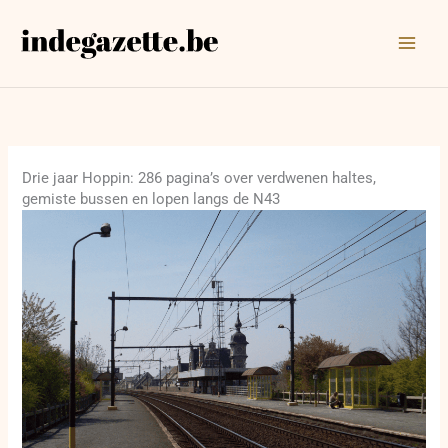
Ga
naar
de
inhoud
Drie jaar Hoppin: 286 pagina’s over verdwenen haltes,
gemiste bussen en lopen langs de N43