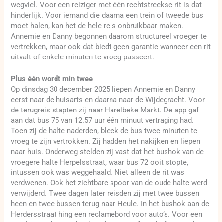
wegviel. Voor een reiziger met één rechtstreekse rit is dat
hinderlijk. Voor iemand die daarna een trein of tweede bus
moet halen, kan het de hele reis onbruikbaar maken.
Annemie en Danny begonnen daarom structureel vroeger te
vertrekken, maar ook dat biedt geen garantie wanneer een rit
uitvalt of enkele minuten te vroeg passeert.
Plus één wordt min twee
Op dinsdag 30 december 2025 liepen Annemie en Danny
eerst naar de huisarts en daarna naar de Wijdegracht. Voor
de terugreis stapten zij naar Harelbeke Markt. De app gaf
aan dat bus 75 van 12.57 uur één minuut vertraging had.
Toen zij de halte naderden, bleek de bus twee minuten te
vroeg te zijn vertrokken. Zij hadden het nakijken en liepen
naar huis. Onderweg stelden zij vast dat het bushok van de
vroegere halte Herpelsstraat, waar bus 72 ooit stopte,
intussen ook was weggehaald. Niet alleen de rit was
verdwenen. Ook het zichtbare spoor van de oude halte werd
verwijderd. Twee dagen later reisden zij met twee bussen
heen en twee bussen terug naar Heule. In het bushok aan de
Herdersstraat hing een reclamebord voor auto’s. Voor een