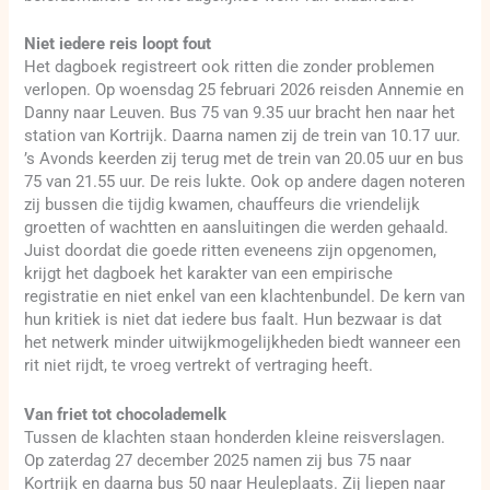
Niet iedere reis loopt fout
Het dagboek registreert ook ritten die zonder problemen
verlopen. Op woensdag 25 februari 2026 reisden Annemie en
Danny naar Leuven. Bus 75 van 9.35 uur bracht hen naar het
station van Kortrijk. Daarna namen zij de trein van 10.17 uur.
’s Avonds keerden zij terug met de trein van 20.05 uur en bus
75 van 21.55 uur. De reis lukte. Ook op andere dagen noteren
zij bussen die tijdig kwamen, chauffeurs die vriendelijk
groetten of wachtten en aansluitingen die werden gehaald.
Juist doordat die goede ritten eveneens zijn opgenomen,
krijgt het dagboek het karakter van een empirische
registratie en niet enkel van een klachtenbundel. De kern van
hun kritiek is niet dat iedere bus faalt. Hun bezwaar is dat
het netwerk minder uitwijkmogelijkheden biedt wanneer een
rit niet rijdt, te vroeg vertrekt of vertraging heeft.
Van friet tot chocolademelk
Tussen de klachten staan honderden kleine reisverslagen.
Op zaterdag 27 december 2025 namen zij bus 75 naar
Kortrijk en daarna bus 50 naar Heuleplaats. Zij liepen naar