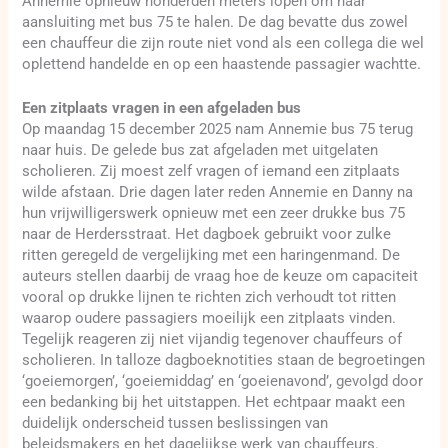
Annemie opnieuw honderden meters lopen om haar
aansluiting met bus 75 te halen. De dag bevatte dus zowel
een chauffeur die zijn route niet vond als een collega die wel
oplettend handelde en op een haastende passagier wachtte.
Een zitplaats vragen in een afgeladen bus
Op maandag 15 december 2025 nam Annemie bus 75 terug
naar huis. De gelede bus zat afgeladen met uitgelaten
scholieren. Zij moest zelf vragen of iemand een zitplaats
wilde afstaan. Drie dagen later reden Annemie en Danny na
hun vrijwilligerswerk opnieuw met een zeer drukke bus 75
naar de Herdersstraat. Het dagboek gebruikt voor zulke
ritten geregeld de vergelijking met een haringenmand. De
auteurs stellen daarbij de vraag hoe de keuze om capaciteit
vooral op drukke lijnen te richten zich verhoudt tot ritten
waarop oudere passagiers moeilijk een zitplaats vinden.
Tegelijk reageren zij niet vijandig tegenover chauffeurs of
scholieren. In talloze dagboeknotities staan de begroetingen
‘goeiemorgen’, ‘goeiemiddag’ en ‘goeienavond’, gevolgd door
een bedanking bij het uitstappen. Het echtpaar maakt een
duidelijk onderscheid tussen beslissingen van
beleidsmakers en het dagelijkse werk van chauffeurs.