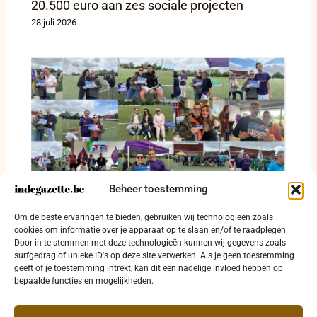
20.500 euro aan zes sociale projecten
28 juli 2026
Beheer toestemming
Europese Mindervalidenkaart krijgt
zichtbaarheid tijdens benefietwedstrijd van
Om de beste ervaringen te bieden, gebruiken wij technologieën zoals
G-Voetbal Kortrijk
cookies om informatie over je apparaat op te slaan en/of te raadplegen.
Door in te stemmen met deze technologieën kunnen wij gegevens zoals
8 juni 2026
surfgedrag of unieke ID's op deze site verwerken. Als je geen toestemming
geeft of je toestemming intrekt, kan dit een nadelige invloed hebben op
bepaalde functies en mogelijkheden.