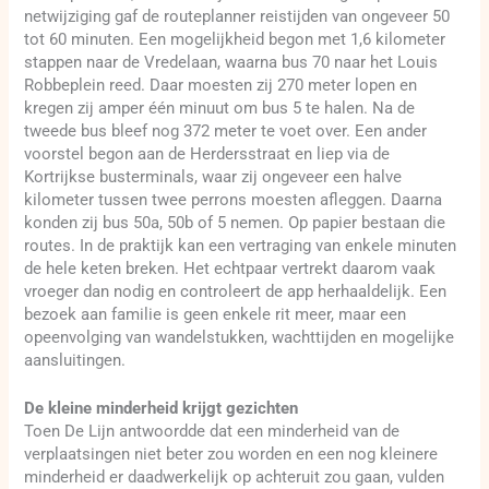
netwijziging gaf de routeplanner reistijden van ongeveer 50
tot 60 minuten. Een mogelijkheid begon met 1,6 kilometer
stappen naar de Vredelaan, waarna bus 70 naar het Louis
Robbeplein reed. Daar moesten zij 270 meter lopen en
kregen zij amper één minuut om bus 5 te halen. Na de
tweede bus bleef nog 372 meter te voet over. Een ander
voorstel begon aan de Herdersstraat en liep via de
Kortrijkse busterminals, waar zij ongeveer een halve
kilometer tussen twee perrons moesten afleggen. Daarna
konden zij bus 50a, 50b of 5 nemen. Op papier bestaan die
routes. In de praktijk kan een vertraging van enkele minuten
de hele keten breken. Het echtpaar vertrekt daarom vaak
vroeger dan nodig en controleert de app herhaaldelijk. Een
bezoek aan familie is geen enkele rit meer, maar een
opeenvolging van wandelstukken, wachttijden en mogelijke
aansluitingen.
De kleine minderheid krijgt gezichten
Toen De Lijn antwoordde dat een minderheid van de
verplaatsingen niet beter zou worden en een nog kleinere
minderheid er daadwerkelijk op achteruit zou gaan, vulden