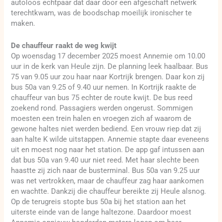
autoloos echtpaar dat daar door een afgeschaft netwerk
terechtkwam, was de boodschap moeilijk ironischer te
maken.
De chauffeur raakt de weg kwijt
Op woensdag 17 december 2025 moest Annemie om 10.00
uur in de kerk van Heule zijn. De planning leek haalbaar. Bus
75 van 9.05 uur zou haar naar Kortrijk brengen. Daar kon zij
bus 50a van 9.25 of 9.40 uur nemen. In Kortrijk raakte de
chauffeur van bus 75 echter de route kwijt. De bus reed
zoekend rond. Passagiers werden ongerust. Sommigen
moesten een trein halen en vroegen zich af waarom de
gewone haltes niet werden bediend. Een vrouw riep dat zij
aan halte K wilde uitstappen. Annemie stapte daar eveneens
uit en moest nog naar het station. De app gaf intussen aan
dat bus 50a van 9.40 uur niet reed. Met haar slechte been
haastte zij zich naar de busterminal. Bus 50a van 9.25 uur
was net vertrokken, maar de chauffeur zag haar aankomen
en wachtte. Dankzij die chauffeur bereikte zij Heule alsnog.
Op de terugreis stopte bus 50a bij het station aan het
uiterste einde van de lange haltezone. Daardoor moest