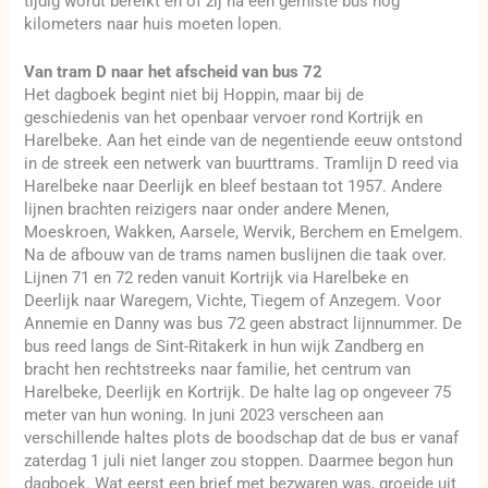
tijdig wordt bereikt en of zij na een gemiste bus nog
kilometers naar huis moeten lopen.
Van tram D naar het afscheid van bus 72
Het dagboek begint niet bij Hoppin, maar bij de
geschiedenis van het openbaar vervoer rond Kortrijk en
Harelbeke. Aan het einde van de negentiende eeuw ontstond
in de streek een netwerk van buurttrams. Tramlijn D reed via
Harelbeke naar Deerlijk en bleef bestaan tot 1957. Andere
lijnen brachten reizigers naar onder andere Menen,
Moeskroen, Wakken, Aarsele, Wervik, Berchem en Emelgem.
Na de afbouw van de trams namen buslijnen die taak over.
Lijnen 71 en 72 reden vanuit Kortrijk via Harelbeke en
Deerlijk naar Waregem, Vichte, Tiegem of Anzegem. Voor
Annemie en Danny was bus 72 geen abstract lijnnummer. De
bus reed langs de Sint-Ritakerk in hun wijk Zandberg en
bracht hen rechtstreeks naar familie, het centrum van
Harelbeke, Deerlijk en Kortrijk. De halte lag op ongeveer 75
meter van hun woning. In juni 2023 verscheen aan
verschillende haltes plots de boodschap dat de bus er vanaf
zaterdag 1 juli niet langer zou stoppen. Daarmee begon hun
dagboek. Wat eerst een brief met bezwaren was, groeide uit