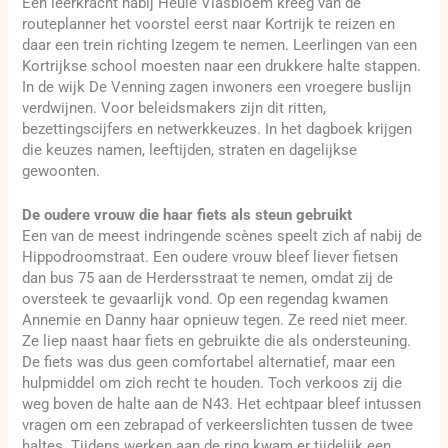
Een leerkracht nabij Heule Vlasbloem kreeg van de
routeplanner het voorstel eerst naar Kortrijk te reizen en
daar een trein richting Izegem te nemen. Leerlingen van een
Kortrijkse school moesten naar een drukkere halte stappen.
In de wijk De Venning zagen inwoners een vroegere buslijn
verdwijnen. Voor beleidsmakers zijn dit ritten,
bezettingscijfers en netwerkkeuzes. In het dagboek krijgen
die keuzes namen, leeftijden, straten en dagelijkse
gewoonten.
De oudere vrouw die haar fiets als steun gebruikt
Een van de meest indringende scènes speelt zich af nabij de
Hippodroomstraat. Een oudere vrouw bleef liever fietsen
dan bus 75 aan de Herdersstraat te nemen, omdat zij de
oversteek te gevaarlijk vond. Op een regendag kwamen
Annemie en Danny haar opnieuw tegen. Ze reed niet meer.
Ze liep naast haar fiets en gebruikte die als ondersteuning.
De fiets was dus geen comfortabel alternatief, maar een
hulpmiddel om zich recht te houden. Toch verkoos zij die
weg boven de halte aan de N43. Het echtpaar bleef intussen
vragen om een zebrapad of verkeerslichten tussen de twee
haltes. Tijdens werken aan de ring kwam er tijdelijk een