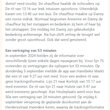
dienst’ reed voorbij. De chauffeur haalde de schouders op.
De rit van 13.16 uur leek intussen spoorloos. Uiteindelijk
kwam om 13.40 uur een bus. De chauffeur maakte op Danny
een norse indruk. Normaal begroeten Annemie en Danny de
chauffeur bij het instappen en bedanken zij hem of haar bij
het uitstappen. Die middag liet Danny zijn gebruikelijke
bedanking achterwege. Na hun shift verliep de terugrit wel
zonder groot oponthoud. Ook dat werd genoteerd.
Een vertraging van 53 minuten
In september 2024 hielden zij de informatie over
verschillende lijnen enkele dagen nauwgezet bij. Voor lijn 75
noteerden zij vertragingen die opliepen tot 53 minuten. Op
donderdag 5 september meldde de app aan Harelbeke Markt
dat een rit van 9.27 uur niet reed. Voor een andere rit was
geen trackinginformatie. Lijn 21 naar Kortrijk van 10.17 uur
reed evenmin. De rit van lijn 21 naar Hulste van 9.47 uur
werd eveneens geschrapt. Aan Heuleplaats werd voor bus
50a een vertraging van 24 minuten getoond. Op vrijdag 6
september versprong de geplande doorkomst aan de
Herdersstraat meerdere keren, waarna de trackinginformatie