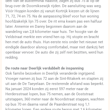
deel van de busterminal haastte, zagen zij bus 75 al op de
brug over de Doorniksewijk rijden. De aansluiting was weg.
Vóór Hoppin konden zij vanuit Kortrijk kiezen uit de lijnen
71, 72, 74 en 75. Na de aanpassing bleef voor hun woning
hoofdzakelijk lijn 75 over. De rit erna kwam pas een halfuur
later. Annemie en Danny begonnen daarom aan de
wandeling van 2,8 kilometer naar huis. Ter hoogte van de
Veldstraat merkte een vriend hen op. Hij stopte en bracht
hen met de auto thuis. Hun eerste reis onder het nieuwe net
eindigde daardoor alsnog comfortabel, maar niet dankzij het
openbaar vervoer. De auto die zij zelf niet bezitten, werd hun
redding.
De route naar Deerlijk verdubbelt de inspanning
Ook familie bezoeken in Deerlijk veranderde ingrijpend.
Vroeger namen zij bus 72 aan de Sint-Ritakerk en stapten zij
uit aan de De Taeyelaan. De resterende afstand was beperkt.
Na januari 2024 konden zij eerst 597 meter naar de
Herdersstraat lopen, bus 75 nemen, aan de Ooststraat
uitstappen, 360 meter naar de Noordstraat stappen, wachten
op bus 70 en daarna vanaf de Paanderstraat nog 1,1
kilometer lopen. Een andere route begon met 1,6 kilometer