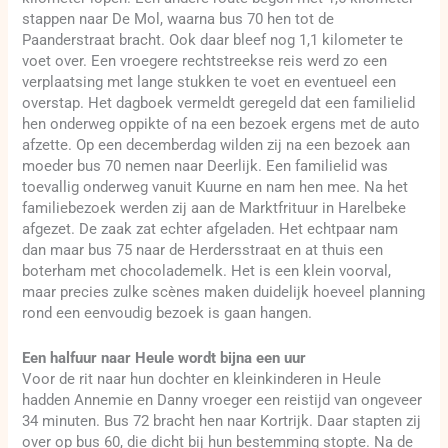
stappen naar De Mol, waarna bus 70 hen tot de
Paanderstraat bracht. Ook daar bleef nog 1,1 kilometer te
voet over. Een vroegere rechtstreekse reis werd zo een
verplaatsing met lange stukken te voet en eventueel een
overstap. Het dagboek vermeldt geregeld dat een familielid
hen onderweg oppikte of na een bezoek ergens met de auto
afzette. Op een decemberdag wilden zij na een bezoek aan
moeder bus 70 nemen naar Deerlijk. Een familielid was
toevallig onderweg vanuit Kuurne en nam hen mee. Na het
familiebezoek werden zij aan de Marktfrituur in Harelbeke
afgezet. De zaak zat echter afgeladen. Het echtpaar nam
dan maar bus 75 naar de Herdersstraat en at thuis een
boterham met chocolademelk. Het is een klein voorval,
maar precies zulke scènes maken duidelijk hoeveel planning
rond een eenvoudig bezoek is gaan hangen.
Een halfuur naar Heule wordt bijna een uur
Voor de rit naar hun dochter en kleinkinderen in Heule
hadden Annemie en Danny vroeger een reistijd van ongeveer
34 minuten. Bus 72 bracht hen naar Kortrijk. Daar stapten zij
over op bus 60, die dicht bij hun bestemming stopte. Na de