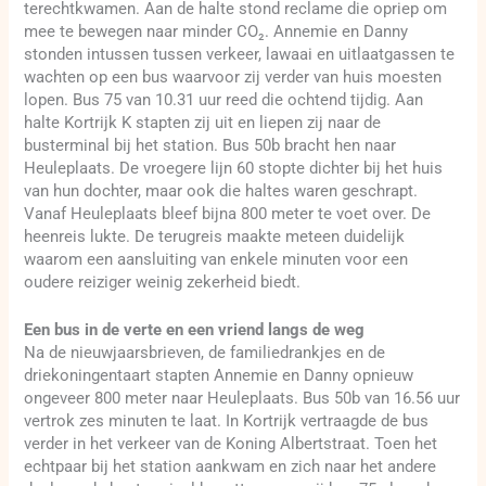
terechtkwamen. Aan de halte stond reclame die opriep om
mee te bewegen naar minder CO₂. Annemie en Danny
stonden intussen tussen verkeer, lawaai en uitlaatgassen te
wachten op een bus waarvoor zij verder van huis moesten
lopen. Bus 75 van 10.31 uur reed die ochtend tijdig. Aan
halte Kortrijk K stapten zij uit en liepen zij naar de
busterminal bij het station. Bus 50b bracht hen naar
Heuleplaats. De vroegere lijn 60 stopte dichter bij het huis
van hun dochter, maar ook die haltes waren geschrapt.
Vanaf Heuleplaats bleef bijna 800 meter te voet over. De
heenreis lukte. De terugreis maakte meteen duidelijk
waarom een aansluiting van enkele minuten voor een
oudere reiziger weinig zekerheid biedt.
Een bus in de verte en een vriend langs de weg
Na de nieuwjaarsbrieven, de familiedrankjes en de
driekoningentaart stapten Annemie en Danny opnieuw
ongeveer 800 meter naar Heuleplaats. Bus 50b van 16.56 uur
vertrok zes minuten te laat. In Kortrijk vertraagde de bus
verder in het verkeer van de Koning Albertstraat. Toen het
echtpaar bij het station aankwam en zich naar het andere