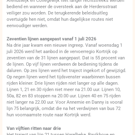
Arendswijk en Collegewijk niet langer rechtstreeks werden
bediend en wanneer de oversteek aan de Herdersstraat
veiliger zou worden. De terugkerende beleidsuitleg
overtuigde hen niet, omdat hun dagelijkse routes niet
eenvoudiger werden.
Zeventien lijnen aangepast vanaf 1 juli 2026
Na drie jaar kwam een nieuwe ingreep. Vanaf woensdag 1
juli 2026 werd het aanbod in de vervoerregio Kortrijk op
zeventien van de 31 lijnen aangepast. Dat is 55 procent van
de lijnen. Op vijf lijnen verdween de bediening tijdens de
daluren. Op zes lijnen werd het traject ingekort of gewijzigd.
Op negen lijnen werd het tijdsvenster waarbinnen bussen
rijden kleiner. Drie lijnen rijden niet langer op alle dagen.
Lijnen 1, 21 en 30 rijden niet meer na 21.00 uur. Lijnen 10,
50a, 82 en 83 stoppen na 20.00 uur. Lijnen 40 en 75 rijden
niet langer na 22.00 uur. Voor Annemie en Danny is vooral
lijn 75 belangrijk, omdat die na het verdwijnen van bus 72
hun voornaamste route naar Kortrijk werd.
Van vijftien ritten naar drie
Het traject van lijn 21 tussen Harelbeke, Bavikhove en