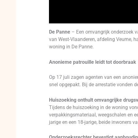
De Panne
– Een omvangrijk onderzoek van
van West-Vlaanderen, afdeling Veurne, h
woning in De Panne.
Anonieme patrouille leidt tot doorbraak
Op 17 juli zagen agenten van een anonie
snel opgepakt. Bij de arrestatie vonden 
Huiszoeking onthult omvangrijke drugs
Tijdens de huiszoeking in de woning von
verpakkingsmateriaal, weegschalen en e
jarige en een 18-jarige, beide inwoners v
Onderzoeksrechter bevestigt aanhoudi