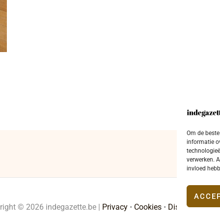
Om de beste 
informatie o
technologieë
verwerken. A
invloed hebb
ACCE
right © 2026 indegazette.be |
Privacy
•
Cookies
•
Disclaimer
•
Co