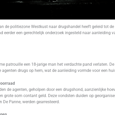
 de politiezone Westkust naar drugshandel heeft geleid tot de 
ad eerder een gerechtelijk onderzoek ingesteld naar aanleiding
me patrouille een 18-jarige man het verdachte pand verlaten. D
de agenten drugs op hem, wat de aanleiding vormde voor een hui
voorraad
den de agenten, geholpen door een drugshond, aanzienlijke hoe
en grote som contant geld. Deze vondsten duiden op georganis
an De Panne, werden gearresteerd.
ngen