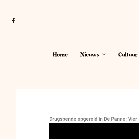
Ga
naar
de
inhoud
Home
Nieuws
Cultuur
Drugsbende opgerold in De Panne: Vier a