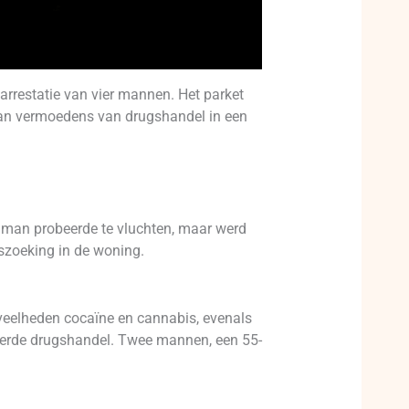
arrestatie van vier mannen. Het parket
 van vermoedens van drugshandel in een
e man probeerde te vluchten, maar werd
szoeking in de woning.
veelheden cocaïne en cannabis, evenals
eerde drugshandel. Twee mannen, een 55-