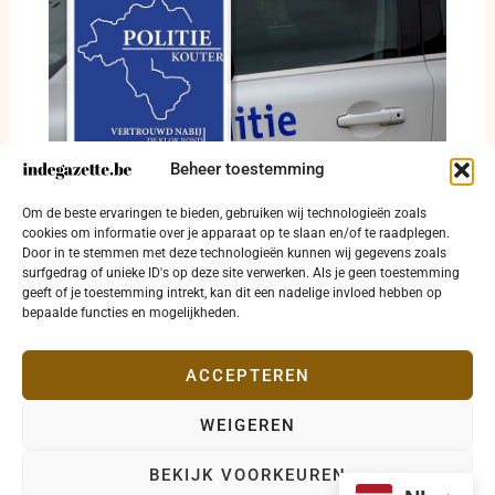
Beheer toestemming
Dodelijk ongeval, gewonde fietser en
Om de beste ervaringen te bieden, gebruiken wij technologieën zoals
alcoholinbreuken in politiezone Kouter
cookies om informatie over je apparaat op te slaan en/of te raadplegen.
24 juli 2026
Door in te stemmen met deze technologieën kunnen wij gegevens zoals
surfgedrag of unieke ID's op deze site verwerken. Als je geen toestemming
geeft of je toestemming intrekt, kan dit een nadelige invloed hebben op
bepaalde functies en mogelijkheden.
ACCEPTEREN
WEIGEREN
Copyright © 2026 indegazette.be |
Privacy
•
Cookies
•
BEKIJK VOORKEUREN
Disclaimer
•
Contact