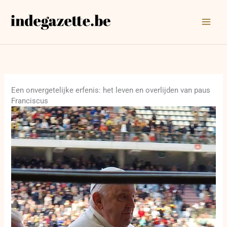
Ga
naar
de
inhoud
Een onvergetelijke erfenis: het leven en overlijden van paus
Franciscus