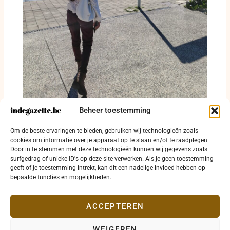
Beheer toestemming
Tussen bronwater, bouwkranen en een
verlaten autofabriek: hoe Vorst zichzelf
Om de beste ervaringen te bieden, gebruiken wij technologieën zoals
opnieuw uitvindt
cookies om informatie over je apparaat op te slaan en/of te raadplegen.
Door in te stemmen met deze technologieën kunnen wij gegevens zoals
4 augustus 2026
surfgedrag of unieke ID's op deze site verwerken. Als je geen toestemming
geeft of je toestemming intrekt, kan dit een nadelige invloed hebben op
bepaalde functies en mogelijkheden.
ACCEPTEREN
WEIGEREN