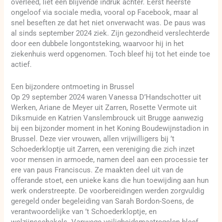
overleed, liet een blijvende indruk achter. Eerst heerste
ongeloof via sociale media, vooral op Facebook, maar al
snel beseften ze dat het niet onverwacht was. De paus was
al sinds september 2024 ziek. Zijn gezondheid verslechterde
door een dubbele longontsteking, waarvoor hij in het
ziekenhuis werd opgenomen. Toch bleef hij tot het einde toe
actief.
Een bijzondere ontmoeting in Brussel
Op 29 september 2024 waren Vanessa D’Handschotter uit
Werken, Ariane de Meyer uit Zarren, Rosette Vermote uit
Diksmuide en Katrien Vanslembrouck uit Brugge aanwezig
bij een bijzonder moment in het Koning Boudewijnstadion in
Brussel. Deze vier vrouwen, allen vrijwilligers bij ’t
Schoederkloptje uit Zarren, een vereniging die zich inzet
voor mensen in armoede, namen deel aan een processie ter
ere van paus Franciscus. Ze maakten deel uit van de
offerande stoet, een unieke kans die hun toewijding aan hun
werk onderstreepte. De voorbereidingen werden zorgvuldig
geregeld onder begeleiding van Sarah Bordon-Soens, de
verantwoordelijke van ’t Schoederkloptje, en
welzijnsschakels. Vanwege veiligheidsmaatregelen bleef