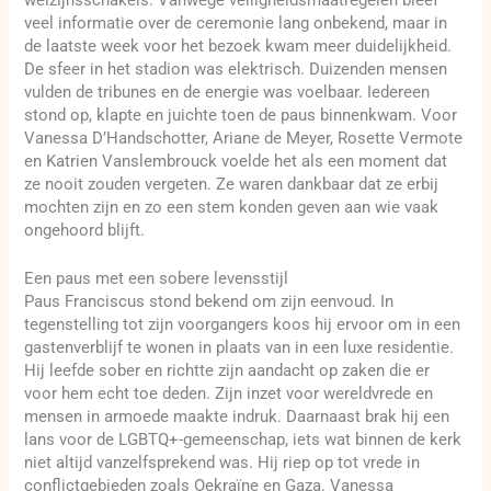
veel informatie over de ceremonie lang onbekend, maar in
de laatste week voor het bezoek kwam meer duidelijkheid.
De sfeer in het stadion was elektrisch. Duizenden mensen
vulden de tribunes en de energie was voelbaar. Iedereen
stond op, klapte en juichte toen de paus binnenkwam. Voor
Vanessa D’Handschotter, Ariane de Meyer, Rosette Vermote
en Katrien Vanslembrouck voelde het als een moment dat
ze nooit zouden vergeten. Ze waren dankbaar dat ze erbij
mochten zijn en zo een stem konden geven aan wie vaak
ongehoord blijft.
Een paus met een sobere levensstijl
Paus Franciscus stond bekend om zijn eenvoud. In
tegenstelling tot zijn voorgangers koos hij ervoor om in een
gastenverblijf te wonen in plaats van in een luxe residentie.
Hij leefde sober en richtte zijn aandacht op zaken die er
voor hem echt toe deden. Zijn inzet voor wereldvrede en
mensen in armoede maakte indruk. Daarnaast brak hij een
lans voor de LGBTQ+-gemeenschap, iets wat binnen de kerk
niet altijd vanzelfsprekend was. Hij riep op tot vrede in
conflictgebieden zoals Oekraïne en Gaza. Vanessa