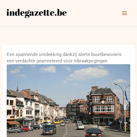
Ga
naar
de
inhoud
Een spannende ontdekking dankzij alerte buurtbewoners:
een verdachte gearresteerd voor inbraakpogingen