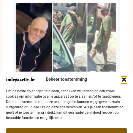
Beheer toestemming
Michel Gaspard nog steeds niet gevonden:
Om de beste ervaringen te bieden, gebruiken wij technologieën zoals
dringende oproep om massaal te delen
cookies om informatie over je apparaat op te slaan en/of te raadplegen.
Door in te stemmen met deze technologieën kunnen wij gegevens zoals
29 juli 2026
surfgedrag of unieke ID's op deze site verwerken. Als je geen toestemming
geeft of je toestemming intrekt, kan dit een nadelige invloed hebben op
bepaalde functies en mogelijkheden.