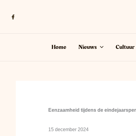
Ga
naar
de
inhoud
Home
Nieuws
Cultuur
Eenzaamheid tijdens de eindejaarsper
15 december 2024