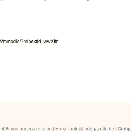
e8WmmodM/?mibextid=wwXIfr
7 495 voor indegazette.be | E-mail: info@indegazette.be |
Gedip