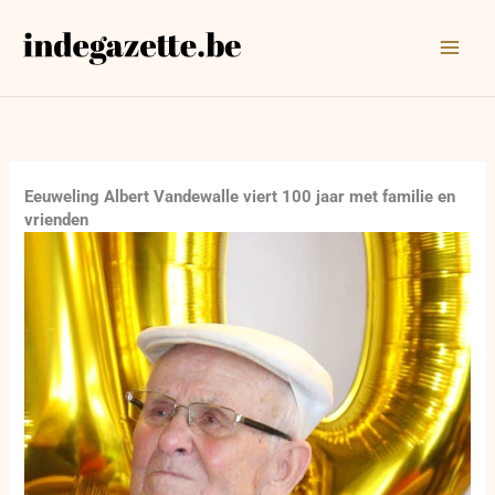
Ga
naar
de
inhoud
Eeuweling Albert Vandewalle viert 100 jaar met familie en
vrienden