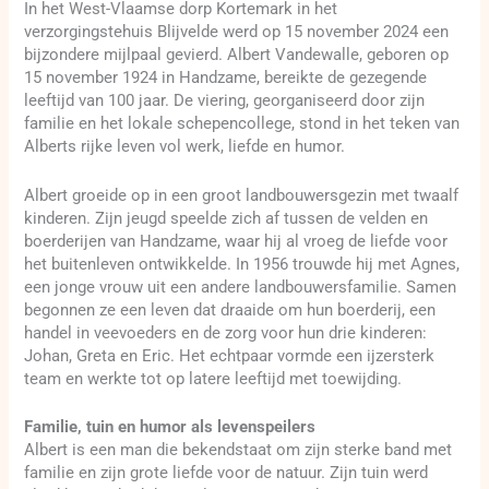
In het West-Vlaamse dorp Kortemark in het
verzorgingstehuis Blijvelde werd op 15 november 2024 een
bijzondere mijlpaal gevierd. Albert Vandewalle, geboren op
15 november 1924 in Handzame, bereikte de gezegende
leeftijd van 100 jaar. De viering, georganiseerd door zijn
familie en het lokale schepencollege, stond in het teken van
Alberts rijke leven vol werk, liefde en humor.
Albert groeide op in een groot landbouwersgezin met twaalf
kinderen. Zijn jeugd speelde zich af tussen de velden en
boerderijen van Handzame, waar hij al vroeg de liefde voor
het buitenleven ontwikkelde. In 1956 trouwde hij met Agnes,
een jonge vrouw uit een andere landbouwersfamilie. Samen
begonnen ze een leven dat draaide om hun boerderij, een
handel in veevoeders en de zorg voor hun drie kinderen:
Johan, Greta en Eric. Het echtpaar vormde een ijzersterk
team en werkte tot op latere leeftijd met toewijding.
Familie, tuin en humor als levenspeilers
Albert is een man die bekendstaat om zijn sterke band met
familie en zijn grote liefde voor de natuur. Zijn tuin werd