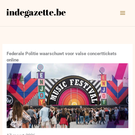
Ga
naar
de
inhoud
Federale Politie waarschuwt voor valse concerttickets
online