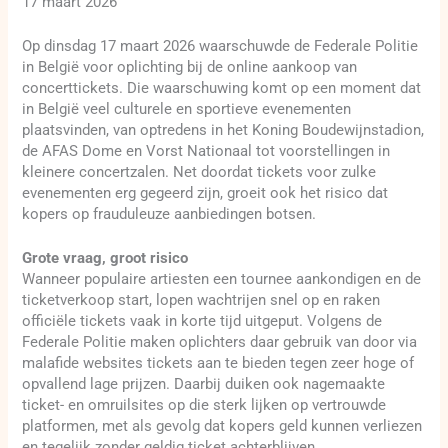
17 maart 2026
Op dinsdag 17 maart 2026 waarschuwde de Federale Politie
in België voor oplichting bij de online aankoop van
concerttickets. Die waarschuwing komt op een moment dat
in België veel culturele en sportieve evenementen
plaatsvinden, van optredens in het Koning Boudewijnstadion,
de AFAS Dome en Vorst Nationaal tot voorstellingen in
kleinere concertzalen. Net doordat tickets voor zulke
evenementen erg gegeerd zijn, groeit ook het risico dat
kopers op frauduleuze aanbiedingen botsen.
Grote vraag, groot risico
Wanneer populaire artiesten een tournee aankondigen en de
ticketverkoop start, lopen wachtrijen snel op en raken
officiële tickets vaak in korte tijd uitgeput. Volgens de
Federale Politie maken oplichters daar gebruik van door via
malafide websites tickets aan te bieden tegen zeer hoge of
opvallend lage prijzen. Daarbij duiken ook nagemaakte
ticket- en omruilsites op die sterk lijken op vertrouwde
platformen, met als gevolg dat kopers geld kunnen verliezen
en tegelijk zonder geldig ticket achterblijven.