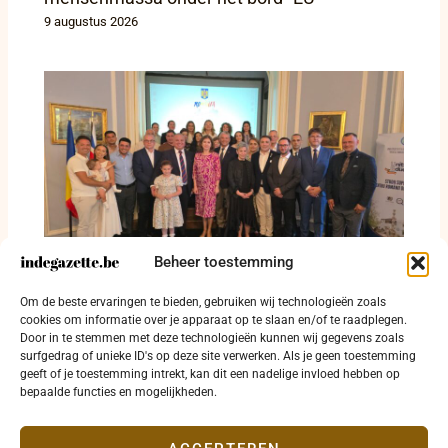
9 augustus 2026
Beheer toestemming
ProEduHub bundelt studiekeuzehulp voor
Om de beste ervaringen te bieden, gebruiken wij technologieën zoals
jonge Roemenen in België en Italië
cookies om informatie over je apparaat op te slaan en/of te raadplegen.
6 augustus 2026
Door in te stemmen met deze technologieën kunnen wij gegevens zoals
surfgedrag of unieke ID's op deze site verwerken. Als je geen toestemming
geeft of je toestemming intrekt, kan dit een nadelige invloed hebben op
bepaalde functies en mogelijkheden.