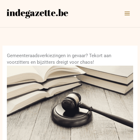
Ga
naar
de
inhoud
Gemeenteraadsverkiezingen in gevaar? Tekort aan
voorzitters en bijzitters dreigt voor chaos!