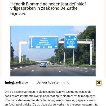
Hendrik Blomme na negen jaar definitief
vrijgesproken in zaak rond De Zathe
28 juli 2026
Beheer toestemming
Camionette rijdt in op vrachtwagen op de R4
Om de beste ervaringen te bieden, gebruiken wij technologieën zoals
rond Gent
cookies om informatie over je apparaat op te slaan en/of te raadplegen.
Door in te stemmen met deze technologieën kunnen wij gegevens zoals
21 juli 2026
surfgedrag of unieke ID's op deze site verwerken. Als je geen toestemming