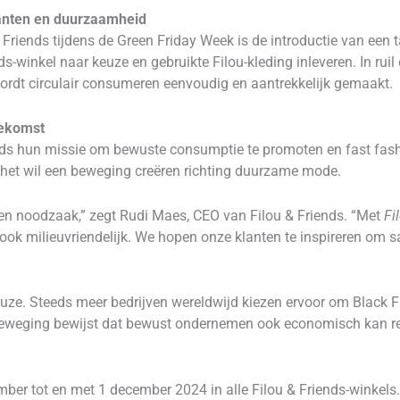
lanten en duurzaamheid
& Friends tijdens de Green Friday Week is de introductie van een
s-winkel naar keuze en gebruikte Filou-kleding inleveren. In rui
ordt circulair consumeren eenvoudig en aantrekkelijk gemaakt.
oekomst
nds hun missie om bewuste consumptie te promoten en fast fashi
 het wil een beweging creëren richting duurzame mode.
n noodzaak,” zegt Rudi Maes, CEO van Filou & Friends. “Met
Fi
 ook milieuvriendelijk. We hopen onze klanten te inspireren om s
keuze. Steeds meer bedrijven wereldwijd kiezen ervoor om Black F
 beweging bewijst dat bewust ondernemen ook economisch kan r
er tot en met 1 december 2024 in alle Filou & Friends-winkels.