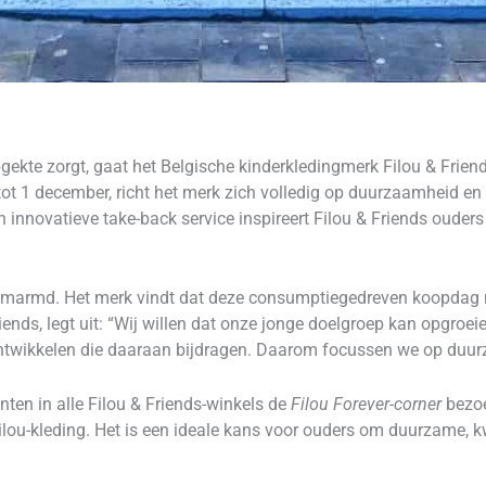
pgekte zorgt, gaat het Belgische kinderkledingmerk Filou & Frien
t 1 december, richt het merk zich volledig op duurzaamheid en c
 innovatieve take-back service inspireert Filou & Friends oude
t omarmd. Het merk vindt dat deze consumptiegedreven koopdag n
ends, legt uit: “Wij willen dat onze jonge doelgroep kan opgroeie
 ontwikkelen die daaraan bijdragen. Daarom focussen we op du
ten in alle Filou & Friends-winkels de
Filou Forever-corner
bezoe
ou-kleding. Het is een ideale kans voor ouders om duurzame, kw