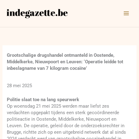
Ga
naar
de
inhoud
Grootschalige drugshandel ontmanteld in Oostende,
Middelkerke, Nieuwpoort en Leuven: ‘Operatie leidde tot
inbeslagname van 7 kilogram cocaïne’
28 mei 2025
Politie slaat toe na lang speurwerk
Op woensdag 21 mei 2025 werden maar liefst zes
verdachten opgepakt tijdens een sterk gecoördineerde
politieactie in Oostende, Middelkerke, Nieuwpoort en
Leuven. De operatie, geleid door de onderzoeksrechter in
Brugge, richtte zich op een uitgebreid netwerk dat al sinds
2024 verdacht werd van grootschalige cocaïnehandel in