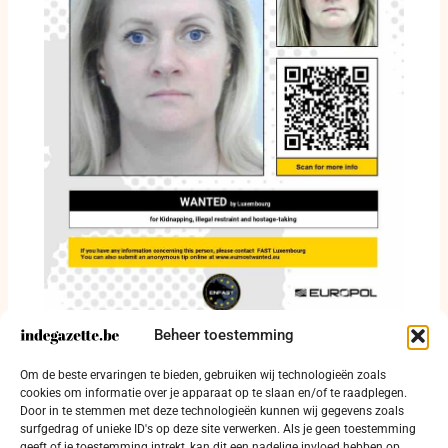
Beheer toestemming
Vader zag kind sinds 2023 niet meer:
Om de beste ervaringen te bieden, gebruiken wij technologieën zoals
Luxemburg zoekt Bódi Ildikó
cookies om informatie over je apparaat op te slaan en/of te raadplegen.
12 juni 2026
Door in te stemmen met deze technologieën kunnen wij gegevens zoals
surfgedrag of unieke ID's op deze site verwerken. Als je geen toestemming
geeft of je toestemming intrekt, kan dit een nadelige invloed hebben op