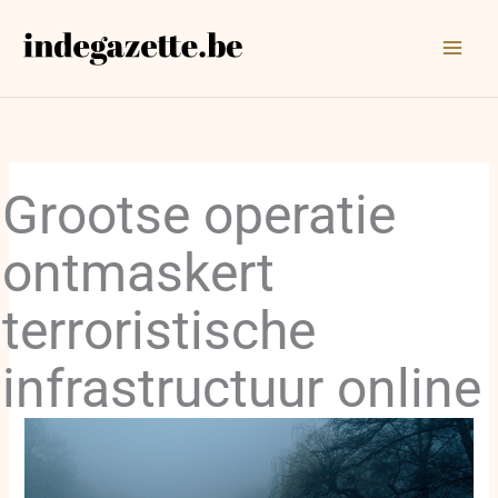
Ga
naar
de
inhoud
Grootse operatie
ontmaskert
terroristische
infrastructuur online