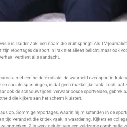
visie is Haider Zaki een naam die eruit springt. Als TV-journalis
ijn reportages de sport in Irak niet alleen belicht, maar ook voo
verhaal verdient alle aandacht.
 camera met een heldere missie: de waarheid over sport in Irak n
ke en sociale spanningen, is dat geen makkelijke taak. Toch laat 
maar ook de schaduwzijden: verwaarloosde sportvelden, gebrek a
theid die kijkers aan het scherm kluistert.
applaus op. Sommige reportages, waarin hij misstanden in de sport
n tijd verandert die kritiek vaak in waardering. Kijkers en colleg
n ze opmerken. Zijn werk getuigt van een zeldzame combinatie v