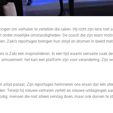
ogen om verhalen te vertellen die raken. Hij richt zijn lens niet
int onder moeilijke omstandigheden. De coach die zijn team motiv
den. Zaki’s reportages brengen hun strijd en dromen in beeld met 
rs is Zaki een inspiratiebron. In een tijd waarin sensatie vaak de
an amusement: het kan een platform zijn voor verandering. Zijn we
n altijd paraat. Zijn reportages herinneren ons eraan dat één stem
 Terwijl hij nieuwe verhalen vertelt en nieuwe uitdagingen aang
odig: mensen die niet alleen verslag doen, maar ook durven te s