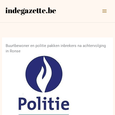
Ga
naar
de
inhoud
Buurtbewoner en politie pakken inbrekers na achtervolging
in Ronse