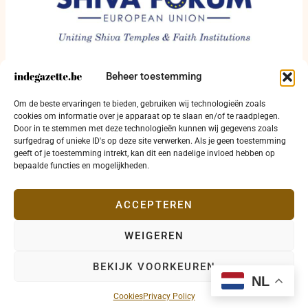
Beheer toestemming
In Oudenaarde krijgt religieuze dialoog een
Om de beste ervaringen te bieden, gebruiken wij technologieën zoals
huis
cookies om informatie over je apparaat op te slaan en/of te raadplegen.
Door in te stemmen met deze technologieën kunnen wij gegevens zoals
18 juli 2026
surfgedrag of unieke ID's op deze site verwerken. Als je geen toestemming
geeft of je toestemming intrekt, kan dit een nadelige invloed hebben op
bepaalde functies en mogelijkheden.
ACCEPTEREN
WEIGEREN
Copyright © 2026 indegazette.be |
Privacy
•
Cookies
•
BEKIJK VOORKEUREN
Disclaimer
•
Contact
NL
Cookies
Privacy Policy