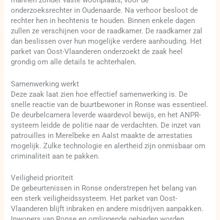
mannen zonder vaste woonplaats, voor de
onderzoeksrechter in Oudenaarde. Na verhoor besloot de
rechter hen in hechtenis te houden. Binnen enkele dagen
zullen ze verschijnen voor de raadkamer. De raadkamer zal
dan beslissen over hun mogelijke verdere aanhouding. Het
parket van Oost-Vlaanderen onderzoekt de zaak heel
grondig om alle details te achterhalen.
Samenwerking werkt
Deze zaak laat zien hoe effectief samenwerking is. De
snelle reactie van de buurtbewoner in Ronse was essentieel.
De deurbelcamera leverde waardevol bewijs, en het ANPR-
systeem leidde de politie naar de verdachten. De inzet van
patrouilles in Merelbeke en Aalst maakte de arrestaties
mogelijk. Zulke technologie en alertheid zijn onmisbaar om
criminaliteit aan te pakken.
Veiligheid prioriteit
De gebeurtenissen in Ronse onderstrepen het belang van
een sterk veiligheidssysteem. Het parket van Oost-
Vlaanderen blijft inbraken en andere misdrijven aanpakken.
Inwoners van Ronse en omliggende gebieden worden