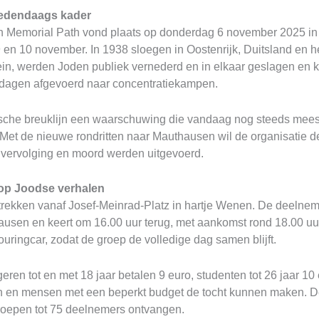
hedendaags kader
en Memorial Path vond plaats op donderdag 6 november 2025 in
 en 10 november. In 1938 sloegen in Oostenrijk, Duitsland en 
lein, werden Joden publiek vernederd en in elkaar geslagen e
 dagen afgevoerd naar concentratiekampen.
rische breuklijn een waarschuwing die vandaag nog steeds mees
Met de nieuwe rondritten naar Mauthausen wil de organisatie de
r vervolging en moord werden uitgevoerd.
op Joodse verhalen
rekken vanaf Josef-Meinrad-Platz in hartje Wenen. De deelnem
uthausen en keert om 16.00 uur terug, met aankomst rond 18.00 
uringcar, zodat de groep de volledige dag samen blijft.
eren tot en met 18 jaar betalen 9 euro, studenten tot 26 jaar 10
n en mensen met een beperkt budget de tocht kunnen maken. D
oepen tot 75 deelnemers ontvangen.