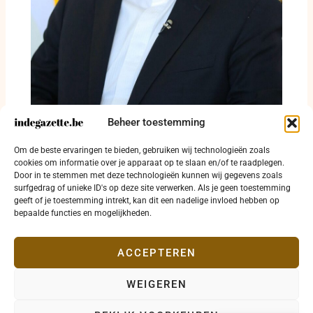
Beheer toestemming
Mohammad Javad Zarif waarschuwt voor
Om de beste ervaringen te bieden, gebruiken wij technologieën zoals
langdurige sluiting van Straat van Hormuz
cookies om informatie over je apparaat op te slaan en/of te raadplegen.
Door in te stemmen met deze technologieën kunnen wij gegevens zoals
4 augustus 2026
surfgedrag of unieke ID's op deze site verwerken. Als je geen toestemming
geeft of je toestemming intrekt, kan dit een nadelige invloed hebben op
bepaalde functies en mogelijkheden.
ACCEPTEREN
WEIGEREN
Copyright © 2026 indegazette.be |
Privacy
•
Cookies
•