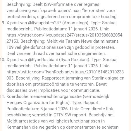
Beschrijving: Deelt ISW-informatie over regimes
verschuiving van “oproerkraaiers” naar “terroristen” voor
protesteerders, signalerend een compromisloze houding.
X-post van @liveupdates247 (Aman singh). Type: Sociaal
mediabericht. Publicatiedatum: 11 januari 2026. Link:
https://twitter.com/liveupdates247/status/20103586882054
27153. Beschrijving: Meldt via Tasnim News dat minstens
109 veiligheidsfunctionarissen zijn gedood in protesten.
Deel van een thread over Israëlische dreigementen.
X-post van @RyanRozbiani (Ryan Rozbiani). Type: Sociaal
mediabericht. Publicatiedatum: 11 januari 2026. Link:
https://twitter.com/RyanRozbiani/status/2010151482910233
003. Beschrijving: Rapporteert jamming van Starlink-signalen
door Iran om protestcoördinatie te verstoren. Bevat
discussies over implicaties voor communicatie.
Koerdische mensenrechtenorganisatie (vermoedelijk
Hengaw Organization for Rights). Type: Rapport.
Publicatiedatum: 8 januari 2026. Link: Geen directe link
beschikbaar; vermeld in CTP/ISW-rapport. Beschrijving:
Meldt arrestaties van veiligheidsfunctionarissen in
Kermanshah die weigerden op demonstranten te schieten.