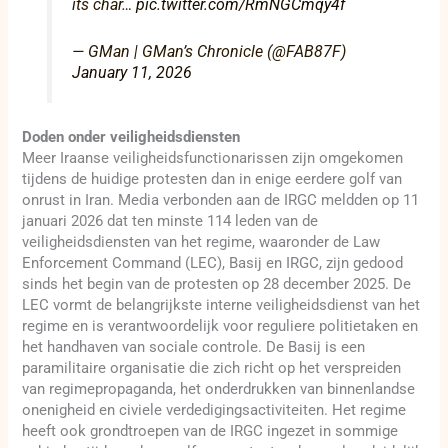
its char…
pic.twitter.com/RmNGCmqy4f
— GMan | GMan’s Chronicle (@FAB87F)
January 11, 2026
Doden onder veiligheidsdiensten
Meer Iraanse veiligheidsfunctionarissen zijn omgekomen
tijdens de huidige protesten dan in enige eerdere golf van
onrust in Iran. Media verbonden aan de IRGC meldden op 11
januari 2026 dat ten minste 114 leden van de
veiligheidsdiensten van het regime, waaronder de Law
Enforcement Command (LEC), Basij en IRGC, zijn gedood
sinds het begin van de protesten op 28 december 2025. De
LEC vormt de belangrijkste interne veiligheidsdienst van het
regime en is verantwoordelijk voor reguliere politietaken en
het handhaven van sociale controle. De Basij is een
paramilitaire organisatie die zich richt op het verspreiden
van regimepropaganda, het onderdrukken van binnenlandse
onenigheid en civiele verdedigingsactiviteiten. Het regime
heeft ook grondtroepen van de IRGC ingezet in sommige