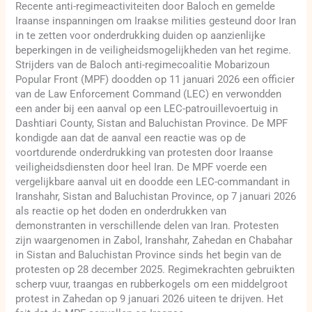
Recente anti-regimeactiviteiten door Baloch en gemelde
Iraanse inspanningen om Iraakse milities gesteund door Iran
in te zetten voor onderdrukking duiden op aanzienlijke
beperkingen in de veiligheidsmogelijkheden van het regime.
Strijders van de Baloch anti-regimecoalitie Mobarizoun
Popular Front (MPF) doodden op 11 januari 2026 een officier
van de Law Enforcement Command (LEC) en verwondden
een ander bij een aanval op een LEC-patrouillevoertuig in
Dashtiari County, Sistan and Baluchistan Province. De MPF
kondigde aan dat de aanval een reactie was op de
voortdurende onderdrukking van protesten door Iraanse
veiligheidsdiensten door heel Iran. De MPF voerde een
vergelijkbare aanval uit en doodde een LEC-commandant in
Iranshahr, Sistan and Baluchistan Province, op 7 januari 2026
als reactie op het doden en onderdrukken van
demonstranten in verschillende delen van Iran. Protesten
zijn waargenomen in Zabol, Iranshahr, Zahedan en Chabahar
in Sistan and Baluchistan Province sinds het begin van de
protesten op 28 december 2025. Regimekrachten gebruikten
scherp vuur, traangas en rubberkogels om een middelgroot
protest in Zahedan op 9 januari 2026 uiteen te drijven. Het