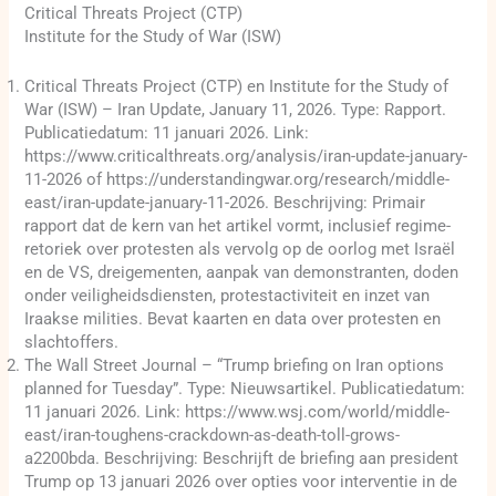
Critical Threats Project (CTP)
Institute for the Study of War (ISW)
Critical Threats Project (CTP) en Institute for the Study of
War (ISW) – Iran Update, January 11, 2026. Type: Rapport.
Publicatiedatum: 11 januari 2026. Link:
https://www.criticalthreats.org/analysis/iran-update-january-
11-2026 of https://understandingwar.org/research/middle-
east/iran-update-january-11-2026. Beschrijving: Primair
rapport dat de kern van het artikel vormt, inclusief regime-
retoriek over protesten als vervolg op de oorlog met Israël
en de VS, dreigementen, aanpak van demonstranten, doden
onder veiligheidsdiensten, protestactiviteit en inzet van
Iraakse milities. Bevat kaarten en data over protesten en
slachtoffers.
The Wall Street Journal – “Trump briefing on Iran options
planned for Tuesday”. Type: Nieuwsartikel. Publicatiedatum:
11 januari 2026. Link: https://www.wsj.com/world/middle-
east/iran-toughens-crackdown-as-death-toll-grows-
a2200bda. Beschrijving: Beschrijft de briefing aan president
Trump op 13 januari 2026 over opties voor interventie in de