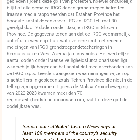
gebieden tijdens deze golf van protesten, hoewel onduidelijk
blijft of alle gemelde IRGC-doden grondtroepen betreffen.
Iraanse media rapporteerden dat Esfahan Province het
hoogste aantal doden onder LEC en IRGC telt met 30,
gevolgd door 9 doden onder Basij en IRGC in Ghazvin
Province. De gegevens tonen aan dat de IRGC voornamelijk
actief is in westelijk Iran, wat overeenkomt met recente
meldingen van IRGC-grondtroependetacheringen in
Kermanshah en West Azerbaijan provincies. Het werkelijke
aantal doden onder Iraanse veiligheidsfunctionarissen ligt
waarschijnlijk hoger dan het aantal dat media verbonden aan
de IRGC rapporteerden, aangezien waarnemingen wijzen op
slachtoffers in gebieden zoals Tehran Province die niet in de
telling zijn opgenomen. Tijdens de Mahsa Amini-beweging
van 2022-2023 kwamen meer dan 70
regimeveiligheidsfunctionarissen om, wat tot deze golf de
dodelijkste was.
Iranian state-affiliated Tasnim News says at
least 109 members of the country’s security
forces have died in the wave of protests.