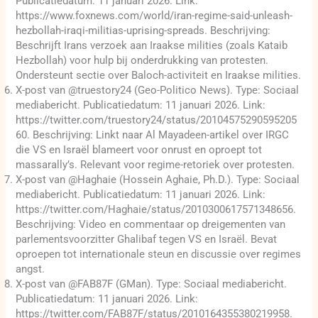
Publicatiedatum: 11 januari 2026. Link:
https://www.foxnews.com/world/iran-regime-said-unleash-
hezbollah-iraqi-militias-uprising-spreads. Beschrijving:
Beschrijft Irans verzoek aan Iraakse milities (zoals Kataib
Hezbollah) voor hulp bij onderdrukking van protesten.
Ondersteunt sectie over Baloch-activiteit en Iraakse milities.
X-post van @truestory24 (Geo-Politico News). Type: Sociaal
mediabericht. Publicatiedatum: 11 januari 2026. Link:
https://twitter.com/truestory24/status/20104575290595205
60. Beschrijving: Linkt naar Al Mayadeen-artikel over IRGC
die VS en Israël blameert voor onrust en oproept tot
massarally’s. Relevant voor regime-retoriek over protesten.
X-post van @Haghaie (Hossein Aghaie, Ph.D.). Type: Sociaal
mediabericht. Publicatiedatum: 11 januari 2026. Link:
https://twitter.com/Haghaie/status/2010300617571348656.
Beschrijving: Video en commentaar op dreigementen van
parlementsvoorzitter Ghalibaf tegen VS en Israël. Bevat
oproepen tot internationale steun en discussie over regimes
angst.
X-post van @FAB87F (GMan). Type: Sociaal mediabericht.
Publicatiedatum: 11 januari 2026. Link:
https://twitter.com/FAB87F/status/2010164355380219958.