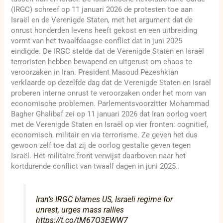
(IRGC) schreef op 11 januari 2026 de protesten toe aan
Israël en de Verenigde Staten, met het argument dat de
onrust honderden levens heeft gekost en een uitbreiding
vormt van het twaalfdaagse conflict dat in juni 2025
eindigde. De IRGC stelde dat de Verenigde Staten en Israël
terroristen hebben bewapend en uitgerust om chaos te
veroorzaken in Iran. President Masoud Pezeshkian
verklaarde op dezelfde dag dat de Verenigde Staten en Israël
proberen interne onrust te veroorzaken onder het mom van
economische problemen. Parlementsvoorzitter Mohammad
Bagher Ghalibaf zei op 11 januari 2026 dat Iran oorlog voert
met de Verenigde Staten en Israël op vier fronten: cognitief,
economisch, militair en via terrorisme. Ze geven het dus
gewoon zelf toe dat zij de oorlog gestalte geven tegen
Israël. Het militaire front verwijst daarboven naar het
kortdurende conflict van twaalf dagen in juni 2025..
Iran’s IRGC blames US, Israeli regime for
unrest, urges mass rallies
https://t.co/tM67O3EWW7