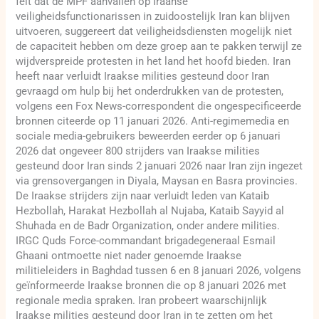
feit dat de MPF aanvallen op Iraanse
veiligheidsfunctionarissen in zuidoostelijk Iran kan blijven
uitvoeren, suggereert dat veiligheidsdiensten mogelijk niet
de capaciteit hebben om deze groep aan te pakken terwijl ze
wijdverspreide protesten in het land het hoofd bieden. Iran
heeft naar verluidt Iraakse milities gesteund door Iran
gevraagd om hulp bij het onderdrukken van de protesten,
volgens een Fox News-correspondent die ongespecificeerde
bronnen citeerde op 11 januari 2026. Anti-regimemedia en
sociale media-gebruikers beweerden eerder op 6 januari
2026 dat ongeveer 800 strijders van Iraakse milities
gesteund door Iran sinds 2 januari 2026 naar Iran zijn ingezet
via grensovergangen in Diyala, Maysan en Basra provincies.
De Iraakse strijders zijn naar verluidt leden van Kataib
Hezbollah, Harakat Hezbollah al Nujaba, Kataib Sayyid al
Shuhada en de Badr Organization, onder andere milities.
IRGC Quds Force-commandant brigadegeneraal Esmail
Ghaani ontmoette niet nader genoemde Iraakse
militieleiders in Baghdad tussen 6 en 8 januari 2026, volgens
geïnformeerde Iraakse bronnen die op 8 januari 2026 met
regionale media spraken. Iran probeert waarschijnlijk
Iraakse milities gesteund door Iran in te zetten om het