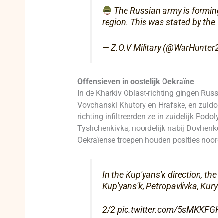
The Russian army is forming 
region. This was stated by the
— Z.O.V Military (@WarHunte
Offensieven in oostelijk Oekraïne
In de Kharkiv Oblast-richting gingen Russ
Vovchanski Khutory en Hrafske, en zuidoos
richting infiltreerden ze in zuidelijk Po
Tyshchenkivka, noordelijk nabij Dovhenke,
Oekraïense troepen houden posities noor
In the Kup'yans'k direction, t
Kup'yans'k, Petropavlivka, Kur
2/2
pic.twitter.com/5sMKKF