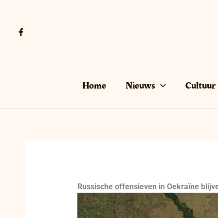
Ga
naar
de
inhoud
Home
Nieuws
Cultuur
Russische offensieven in Oekraïne blij