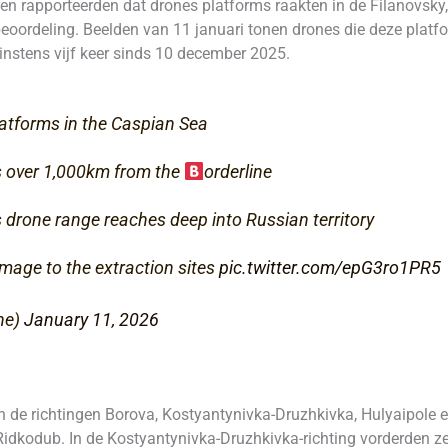
en rapporteerden dat drones platforms raakten in de Filanovsky, 
oordeling. Beelden van 11 januari tonen drones die deze platfo
minstens vijf keer sinds 10 december 2025.
platforms in the Caspian Sea
ies over 1,000km from the
orderline
 drone range reaches deep into Russian territory
age to the extraction sites
pic.twitter.com/epG3ro1PR5
ne)
January 11, 2026
 de richtingen Borova, Kostyantynivka-Druzhkivka, Hulyaipole en
 Ridkodub. In de Kostyantynivka-Druzhkivka-richting vorderden ze