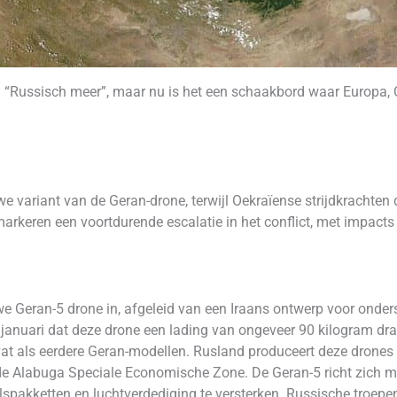
 “Russisch meer”, maar nu is het een schaakbord waar Europa, C
e variant van de Geran-drone, terwijl Oekraïense strijdkrachte
markeren een voortdurende escalatie in het conflict, met impacts 
uwe Geran-5 drone in, afgeleid van een Iraans ontwerp voor ond
 januari dat deze drone een lading van ongeveer 90 kilogram dra
vat als eerdere Geran-modellen. Rusland produceert deze drones w
de Alabuga Speciale Economische Zone. De Geran-5 richt zich mo
spakketten en luchtverdediging te versterken. Russische troe