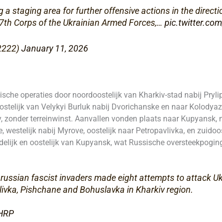
a staging area for further offensive actions in the direct
 7th Corps of the Ukrainian Armed Forces,…
pic.twitter.c
r2222)
January 11, 2026
ische operaties door noordoostelijk van Kharkiv-stad nabij Pryl
telijk van Velykyi Burluk nabij Dvorichanske en naar Kolodyazne
doly, zonder terreinwinst. Aanvallen vonden plaats naar Kupyansk
 westelijk nabij Myrove, oostelijk naar Petropavlivka, en zuidoo
delijk en oostelijk van Kupyansk, wat Russische oversteekpogi
he russian fascist invaders made eight attempts to attack U
ylivka, Pishchane and Bohuslavka in Kharkiv region.
GHRP