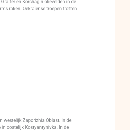
Graifer en Korchagin olievelden in de
rms raken. Oekraïense troepen troffen
 westelijk Zaporizhia Oblast. In de
 in oostelijk Kostyantynivka. In de