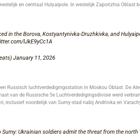
westelijk en centraal Hulyaipole. In westelijk Zaporizhia Oblast
ed in the Borova, Kostyantynivka-Druzhkivka, and Hulyaipo
witter.com/lJkE9yCc1A
reats)
January 11, 2026
 een Russisch luchtverdedigingsstation in Moskou Oblast. De At
mast van de Russische 5e Luchtverdedigingsdivisie werd verbran
ri, inclusief noordelijk van Sumy-stad nabij Andriivka en Varach
to Sumy: Ukrainian soldiers admit the threat from the north