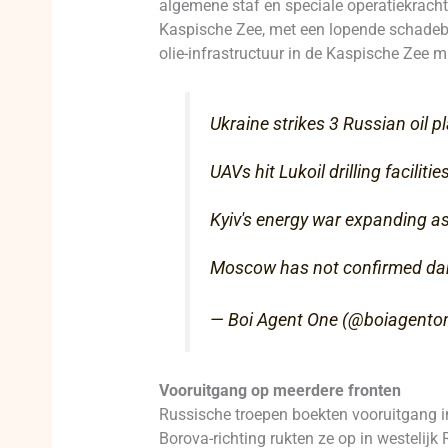
algemene staf en speciale operatiekracht
Kaspische Zee, met een lopende schadebe
olie-infrastructuur in de Kaspische Zee 
Ukraine strikes 3 Russian oil 
UAVs hit Lukoil drilling facilit
Kyiv's energy war expanding as
Moscow has not confirmed dam
— Boi Agent One (@boiagento
Vooruitgang op meerdere fronten
Russische troepen boekten vooruitgang in
Borova-richting rukten ze op in westelijk