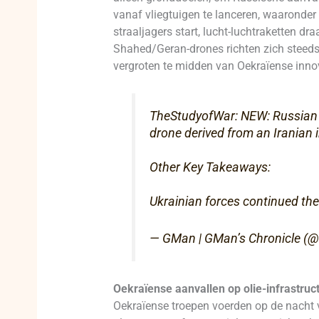
vanaf vliegtuigen te lanceren, waaronder d
straaljagers start, lucht-luchtraketten 
Shahed/Geran-drones richten zich steeds 
vergroten te midden van Oekraïense innov
TheStudyofWar: NEW: Russian fo
drone derived from an Iranian 
Other Key Takeaways:
Ukrainian forces continued th
— GMan | GMan’s Chronicle 
Oekraïense aanvallen op olie-infrastruc
Oekraïense troepen voerden op de nacht v