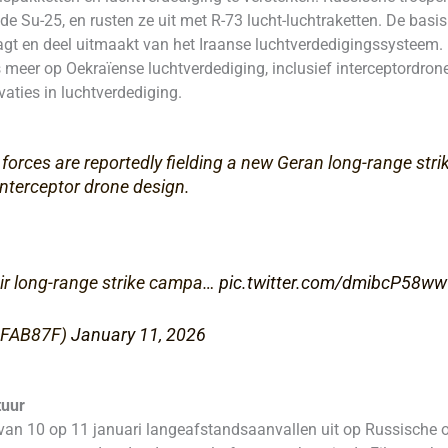
e Su-25, en rusten ze uit met R-73 lucht-luchtraketten. De basis l
draagt en deel uitmaakt van het Iraanse luchtverdedigingssystee
meer op Oekraïense luchtverdediging, inclusief interceptordron
aties in luchtverdediging.
rces are reportedly fielding a new Geran long-range strike
interceptor drone design.
eir long-range strike campa…
pic.twitter.com/dmibcP58ww
(@FAB87F)
January 11, 2026
tuur
an 10 op 11 januari langeafstandsaanvallen uit op Russische ol