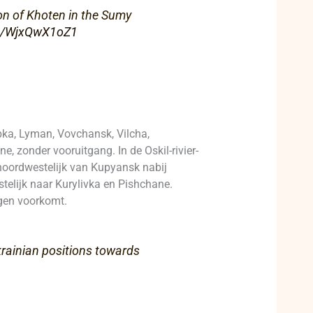
ion of Khoten in the Sumy
om/WjxQwX1oZ1
ipka, Lyman, Vovchansk, Vilcha,
, zonder vooruitgang. In de Oskil-rivier-
, noordwestelijk van Kupyansk nabij
stelijk naar Kurylivka en Pishchane.
ngen voorkomt.
krainian positions towards